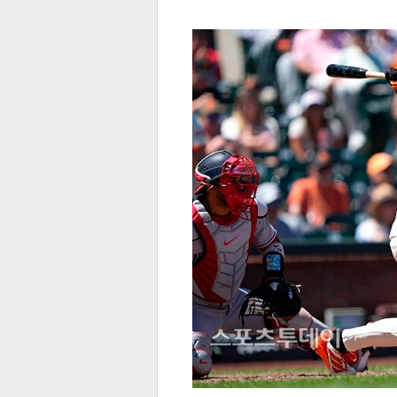
전
로그
즐겨찾기
많이 본 뉴스
최신 뉴스
연예
스포
페이
트위
댓글
밴드
네이