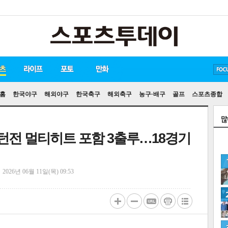
방탄소년단
손흥민
유아인
송중기
홈
한국야구
해외야구
한국축구
해외축구
농구·배구
골프
스포츠종합
워싱턴전 멀티히트 포함 3출루…18경기
정
2026년 06월 11일(목) 09:53