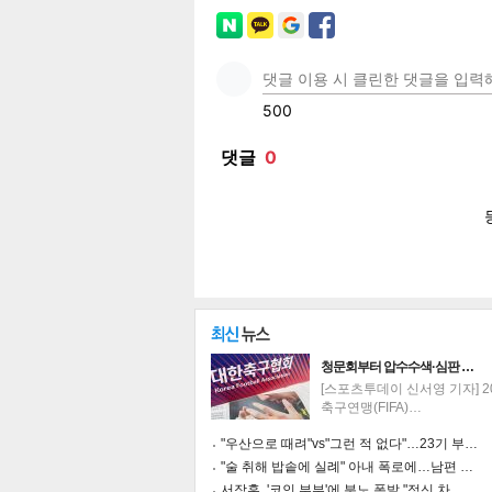
페이
트위
카카
밴드
네이
청문회부터 압수수색·심판 …
[스포츠투데이 신서영 기자] 2
기
축구연맹(FIFA)…
"우산으로 때려"vs"그런 적 없다"…23기 부…
"술 취해 밥솥에 실례" 아내 폭로에…남편 …
서장훈, '코인 부부'에 분노 폭발 "정신 차…