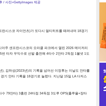
 / 사진=GettyImages 제공
3
샌프란시스코 자이언츠)가 또다시 멀티히트를 때려내며 18경기
인
니아주 샌프란시스코의 오라클 파크에서 열린 2026 메이저리
 5번 타자 우익수로 선발 출전해 4타수 2안타 2득점 1볼넷 1도
3년), 김하성(2023년)의 기록을 넘어선 이정후는 이날도 안타를
기 안타 기록을 18경기로 늘렸다. 지난달 15일 LA 다저스
타수 79안타) 3홈런 24타점 34득점 3도루 OPS(출루율+장타