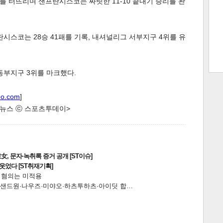
 터뜨리며 샌프란시스코는 짜릿한 11-10 끝내기 승리를 완
시스코는 28승 41패를 기록, 내셔널리그 서부지구 4위를 유
트 크
트 축
사
하기
보기
스
동부지구 3위를 마크했다.
oo.com
]
한 뉴스 ⓒ 스포츠투데이>
, 문자·녹취록 증거 공개 [ST이슈]
웃었다 [ST취재기획]
전 혐의는 미적용
…앰퍼샌드원·나우즈·미야오·하츠투하츠·아이딧 합…