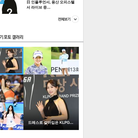
日 인플루언서, 용산 오피스텔
서 라이브 중…
스투펀
US
이 본 뉴스
스포츠
포토
드레스로 갈아입은 KLPGA …