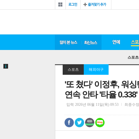
스포츠
스포츠
해외야구
'또 쳤다' 이정후, 
연속 안타 '타율 0.338'
입력
2026년 06월 11일(목) 09:53
최종수
0