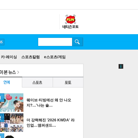
카·레이싱
스포츠칼럼
e스포츠/게임
웨이브·티빙에선 왜 안 나오
지?…'나는 솔…
더 강력해진 '2026 KWDA' 라
인업…앰퍼샌드…