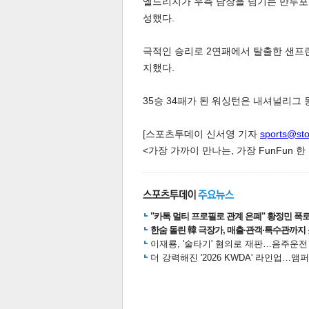
엘드리지가 우측 담장을 넘기는 만루포를
성했다.
극적인 승리로 2연패에서 탈출한 샌프란
스북
터 공
달기
공유
버블
지했다.
35승 34패가 된 워싱턴은 내셔널리그 
[스포츠투데이 신서영 기자
sports@st
<가장 가까이 만나는, 가장 FunFun 
"카톡 멀티 프로필로 관계 은폐" 황정민 폭로女
한숨 돌린 韓 극장가, 매출·관객·특수관까지 
이재룡, '술타기' 혐의로 재판…음주운
더 강력해진 '2026 KWDA' 라인업