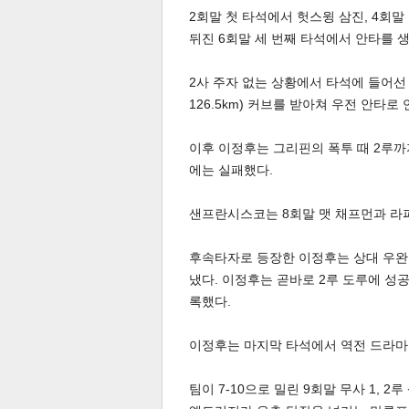
2회말 첫 타석에서 헛스윙 삼진, 4회말
뒤진 6회말 세 번째 타석에서 안타를 
2사 주자 없는 상황에서 타석에 들어선 
126.5km) 커브를 받아쳐 우전 안타로
이후 이정후는 그리핀의 폭투 때 2루
체
인
에는 실패했다.
샌프란시스코는 8회말 맷 채프먼과 라파
후속타자로 등장한 이정후는 상대 우완
냈다. 이정후는 곧바로 2루 도루에 성공
록했다.
이정후는 마지막 타석에서 역전 드라마
팀이 7-10으로 밀린 9회말 무사 1, 