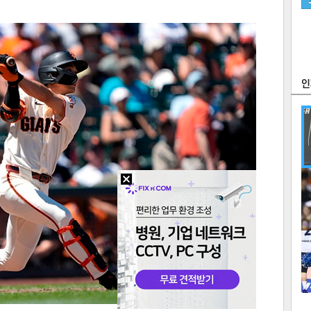
츠
라이프
포토
만화
FOC
많
연예
1
2
텍스
텍스
url 복
인쇄
목록