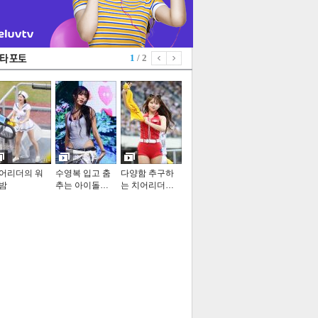
1
/ 2
어리더의 워
수영복 입고 춤
다양함 추구하
밤
추는 아이돌…
는 치어리더…