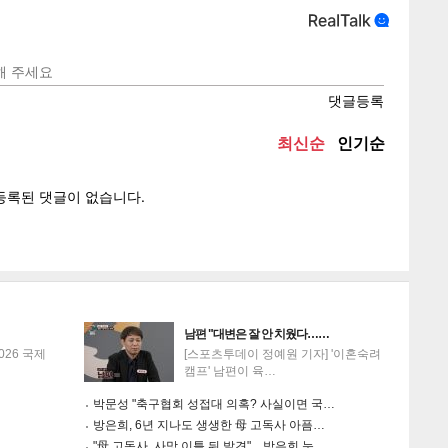
텍스
텍스
url 복
인쇄
목록
남편 "대변은 잘 안 치웠다……
026 국제
[스포츠투데이 정예원 기자] '이혼숙려
캠프' 남편이 육…
박문성 "축구협회 성접대 의혹? 사실이면 국…
방은희, 6년 지나도 생생한 母 고독사 아픔…
"母 고독사, 사망 이틀 뒤 발견"…방은희 눈…