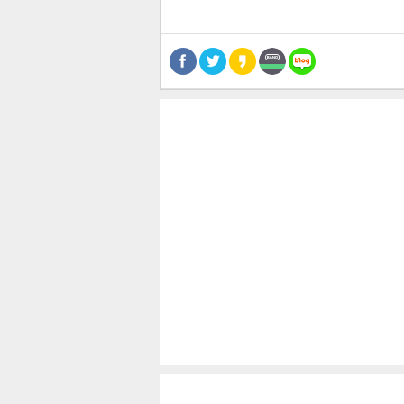
공유
유
로그