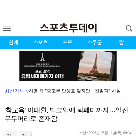
연예
스포츠
포토
스투툰
짤
최신기사 ▽
하영 측 "증조부 안상호 맞지만…친일파? 사실무근" […
'방송 출연' 유명 산부인과 원장, 프로포폴 셀프 투약…
'참교육' 이태환, 벌크업에 퇴폐미까지…일진
"아예 다른 관계잖아"…황정민 폭로자, 팬 주장에 반박…
우두머리로 존재감
김혜성, 트리플A서 연장 10회에 안타 생산…4경기 연…
작성 : 2026년 06월 11일(목) 09:34
가+
가-
"스토킹 피해자" 황정민VS"2억대 손해배상" A 씨,…