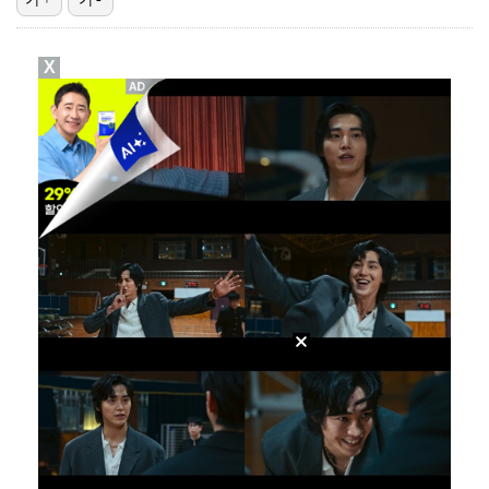
"블랙핑크 데뷔 10주년 행사로 국중박 입장 통제"…문…
X
고영욱, 도 넘은 저격 논란…이번엔 박하선에 "감당 안…
기록적인 폭염에 멈췄던 KBO, 11일부터 순위 경쟁 …
김지원, 어린이병원에 1억원 쾌척 "'닥터X' 촬영 중…
정연, JYP엔터 떠나 새 시작 "가장 큰 중심 트와이…