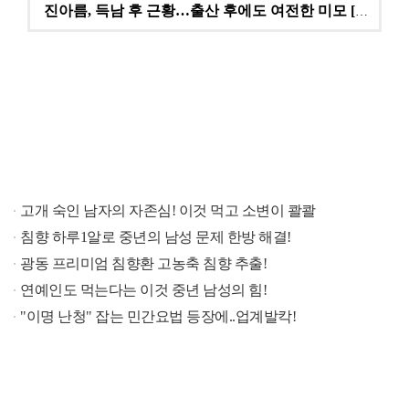
진아름, 득남 후 근황…출산 후에도 여전한 미모 [스타…