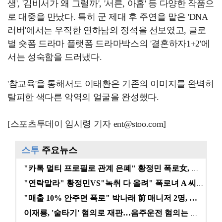
생', '김비서가 왜 그럴까', '서른, 아홉' 등 다양한 작품으
로 대중을 만났다. 특히 군 제대 후 주연을 맡은 'DNA
러버'에서는 우직한 연하남의 정석을 선보였고, 글로
벌 숏폼 드라마 플랫폼 드라마박스의 '결혼하자1+2'에
서는 성숙함을 드러냈다.
'참교육'을 통해서도 이태환은 기존의 이미지를 완벽히
탈피한 색다른 악역의 얼굴을 완성했다.
[스포츠투데이 임시령 기자 ent@stoo.com]
스투
주요뉴스
"카톡 멀티 프로필로 관계 은폐" 황정민 폭로女, 문자…
"연락말라" 황정민VS"녹취 다 올려" 폭로녀 A 씨,…
"매출 10% 안주면 폭로" 박나래 前 매니저 2명, …
이재룡, '술타기' 혐의로 재판…음주운전 혐의는 미적용…