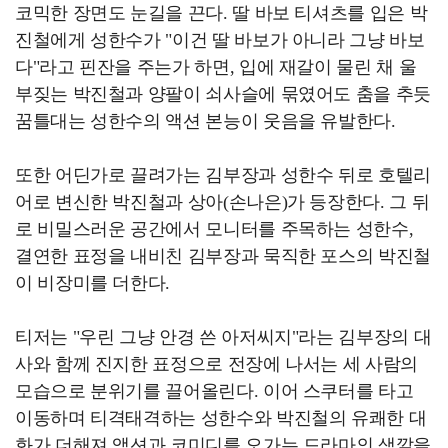
코믹한 장면도 눈길을 끈다. 딸 바보 티셔츠를 입은 박
진철에게 성한수가 "이건 딸 바보가 아니라 그냥 바보
다"라고 핀잔을 주는가 하면, 입에 재갈이 물린 채 울
부짖는 박진철과 양팔이 쇠사슬에 묶였어도 춤을 추듯
꿈틀대는 성한수의 액션 본능이 웃음을 유발한다.
또한 어딘가로 끌려가는 김부장과 성한수 뒤로 호텔리
어로 변신한 박진철과 상아(손나은)가 등장한다. 그 뒤
로 비밀스러운 공간에서 모니터를 주목하는 성한수,
결연한 표정을 내비친 김부장과 묵직한 포스의 박진철
이 비장미를 더한다.
티저는 "우린 그냥 안경 쓴 아저씨지"라는 김부장의 대
사와 함께 진지한 표정으로 전장에 나서는 세 사람의
모습으로 분위기를 끌어올린다. 이어 스쿠터를 타고
이동하며 티격태격하는 성한수와 박진철의 유쾌한 대
화가 더해져 액션과 코미디를 오가는 드라마의 색깔을