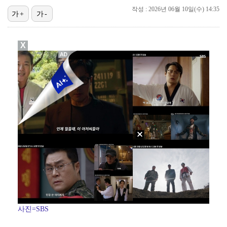
작성 : 2026년 06월 10일(수) 14:35
가+
가-
"친한 척 좀 해"…나영석·배정남, 불화설 재차 해명(…
아이들, '톰보이'까지 MV 4억뷰 돌파…통산 3번째 …
X
"황정민, '어우 섹시하네' 마음의 소리였다 시인해" …
AT 이적 후 첫 기자회견 참석한 이강인 "100% 아…
[ST포토] 전예성, 파세이브로 시작
사진=SBS