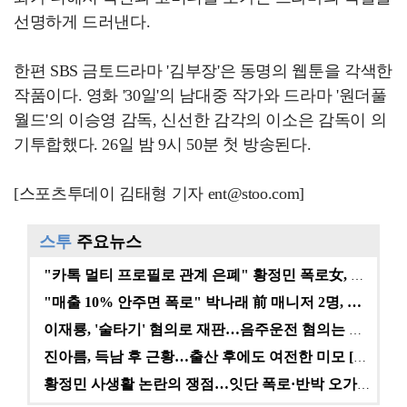
선명하게 드러낸다.
한편 SBS 금토드라마 '김부장'은 동명의 웹툰을 각색한
작품이다. 영화 '30일'의 남대중 작가와 드라마 '원더풀
월드'의 이승영 감독, 신선한 감각의 이소은 감독이 의
기투합했다. 26일 밤 9시 50분 첫 방송된다.
[스포츠투데이 김태형 기자 ent@stoo.com]
스투
주요뉴스
"카톡 멀티 프로필로 관계 은폐" 황정민 폭로女, 문자…
"매출 10% 안주면 폭로" 박나래 前 매니저 2명, …
이재룡, '술타기' 혐의로 재판…음주운전 혐의는 미적용…
진아름, 득남 후 근황…출산 후에도 여전한 미모 [스타…
황정민 사생활 논란의 쟁점…잇단 폭로·반박 오가는 소모…