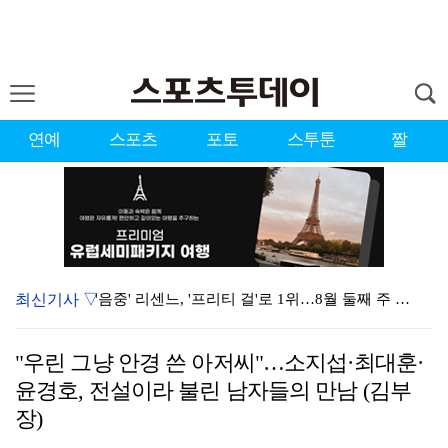
연예
스포츠
포토
스투툰
짤
최신기사 ▽
'음중' 리센느, '프리티 걸'로 1위…8월 둘째 주 …
강채연, 제주삼다수 3R 선두 질주…서어진·장은수 1타…
"우린 그냥 안경 쓴 아저씨"…소지섭·최대훈·
"큰 섭섭함 안겨 미안"…블랙핑크 지수, 10주년 잡음…
윤경호, 전설이라 불린 남자들의 만남 (김부
생애 첫 승 노리는 강채연·서어진·장은수, 제주삼다수 …
장)
축구협회 성접대 파문에 더불어민주당 "타락한 뒷거래로 …