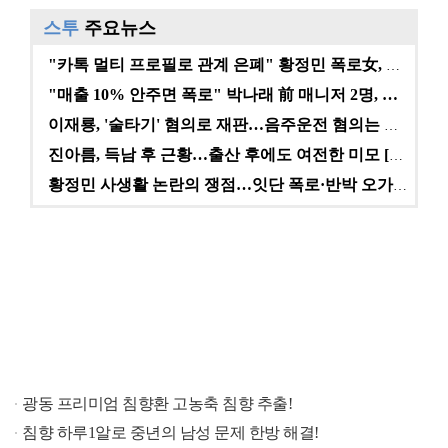
스투
주요뉴스
"카톡 멀티 프로필로 관계 은폐" 황정민 폭로女, 문자…
"매출 10% 안주면 폭로" 박나래 前 매니저 2명, …
이재룡, '술타기' 혐의로 재판…음주운전 혐의는 미적용…
진아름, 득남 후 근황…출산 후에도 여전한 미모 [스타…
황정민 사생활 논란의 쟁점…잇단 폭로·반박 오가는 소모…