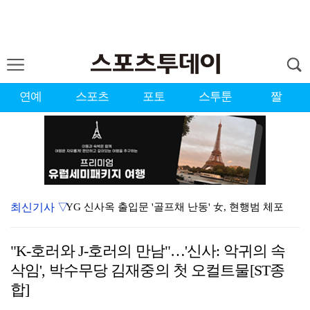
연예
스포츠
포토
스투툰
짤
최신기사 ▽
YG 신사옥 출입문 '골프채 난동' 女, 현행범 체포
축구협회 심판 성정대 의혹 日까지 퍼졌다…"스포츠 공평…
"K-호러와 J-호러의 만남"…'신사: 악귀의 속
표창원, 남규리에 15년만 공개 사과…"내가 틀렸다"
삭임', 박수무당 김재중의 첫 오컬트물[ST종
[ST포토] 홀아웃 하는 박현경
합]
[ST포토] 김시현, 홀컵에 붙인다