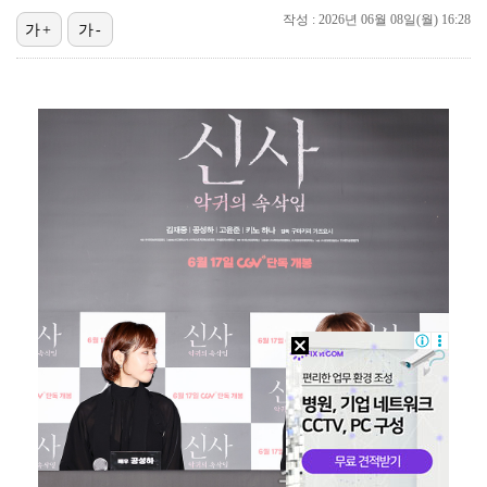
작성 : 2026년 06월 08일(월) 16:28
가+
가-
[ST포토] 노승희, 거리 확인
'오타니 MVP 경쟁자' 크로암스트롱, 홈런 아닌 발로…
[ST포토] 홀아웃 하는 박현경
[ST포토] 박현경, 힘찬 세컨샷
[ST포토] 노승희, 파세이브