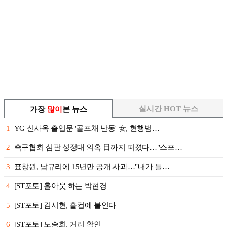
실시간 HOT 뉴스
가장
많이
본 뉴스
1
YG 신사옥 출입문 '골프채 난동' 女, 현행범…
2
축구협회 심판 성정대 의혹 日까지 퍼졌다…"스포…
3
표창원, 남규리에 15년만 공개 사과…"내가 틀…
4
[ST포토] 홀아웃 하는 박현경
5
[ST포토] 김시현, 홀컵에 붙인다
6
[ST포토] 노승희, 거리 확인