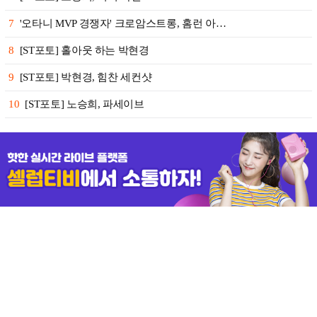
7
'오타니 MVP 경쟁자' 크로암스트롱, 홈런 아…
8
[ST포토] 홀아웃 하는 박현경
9
[ST포토] 박현경, 힘찬 세컨샷
10
[ST포토] 노승희, 파세이브