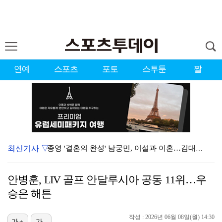
연예
스포츠
포토
스투툰
짤
최신기사 ▽
종영 '결혼의 완성' 남궁민, 이설과 이혼…김대명·우지…
'마르무시 멀티골' 맨시티, '이강인 데뷔' AT마드리…
안병훈, LIV 골프 안달루시아 공동 11위…우
[ST포토] 도겸-민규-정한, '우리는 맨시티 팬'
승은 해튼
'미우새' 탁재훈, 50대 마지막 생일날 '아근진' 폐…
작성 : 2026년 06월 08일(월) 14:30
[ST포토] 이강인, '새 유니폼 어때요?'
가+
가-