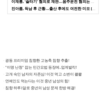
이재룡, '술타기' 혐의로 재판…음주운전 혐의는 미적용…
진아름, 득남 후 근황…출산 후에도 여전한 미모 [스타…