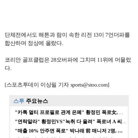
단체전에서도 해튼과 람이 속한 리전 13이 7언더파를
합산하며 정상에 올랐다.
코리안 골프클럽은 28오버파에 그치며 11위에 머물렀
다.
[스포츠투데이 이상필 기자 sports@stoo.com]
스투
주요뉴스
"카톡 멀티 프로필로 관계 은폐" 황정민 폭로女, 문자…
"연락말라" 황정민VS"녹취 다 올려" 폭로녀 A 씨,…
"매출 10% 안주면 폭로" 박나래 前 매니저 2명, …