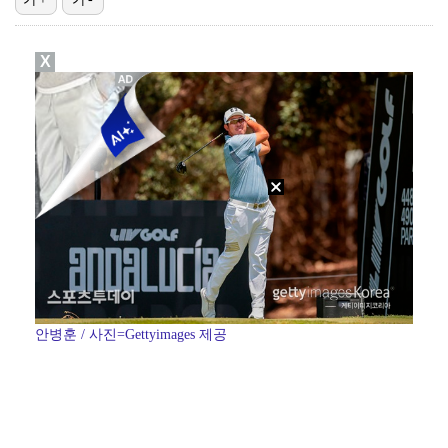
'7번' 이강인, 한국 팬들 앞에서 AT마드리드 데뷔……
X
[ST포토] 이강인, 이제는 AT마드리드
[ST포토] 제나, '경주공주'
[ST포토] 디에고 시메오네 감독, '강인아, 기대가 …
[ST포토] 이강인, '이제는 스페인에서 뛴다'
안병훈 / 사진=Gettyimages 제공