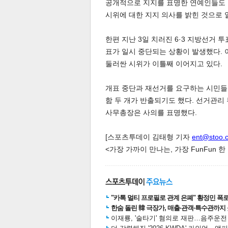
공개적으로 지지를 표명한 연예인들도 있
시위에 대한 지지 의사를 밝힌 것으로 
한편 지난 3일 치러진 6·3 지방선거 
표가 일시 중단되는 상황이 발생했다.
둘러싼 시위가 이틀째 이어지고 있다.
체
인
개표 중단과 재선거를 요구하는 시민들
함 두 개가 반출되기도 했다. 선거관
사무총장은 사의를 표명했다.
[스포츠투데이 김태형 기자
ent@stoo.
<가장 가까이 만나는, 가장 FunFun 
"카톡 멀티 프로필로 관계 은폐" 황정민 폭로女
한숨 돌린 韓 극장가, 매출·관객·특수관까지 
이재룡, '술타기' 혐의로 재판…음주운