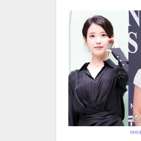
전
로그
즐겨찾기
많이 본 뉴스
최신 뉴스
연예
스포
아이유
페이
트위
댓글
밴드
네이