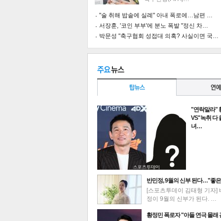
"술 취해 밥솥에 실례" 아내 폭로에…남편 …
서장훈, '코인 부부'에 분노 폭발 "정신 차…
박문성 "축구협회 성접대 의혹? 사실이면 국…
"연락말라"
VS"녹취 다
녀…
반민정, 9월의 신부 된다…"좋은
기
[스포츠투데이 김태형 기자] 
정이 9월의 신부가 된다. …
최신뉴스
황정민 폭로자 "아들 연극 몰래