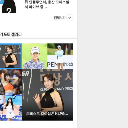
日 인플루언서, 용산 오피스텔
서 라이브 중…
스투펀
US
이 본 뉴스
스포츠
포토
드레스로 갈아입은 KLPGA …