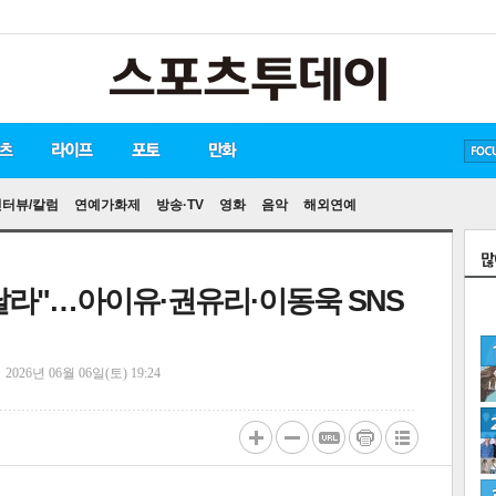
손흥민
유아인
송중기
인터뷰/칼럼
연예가화제
방송·TV
영화
음악
해외연예
달라"…아이유·권유리·이동욱 SNS
정
2026년 06월 06일(토) 19:24