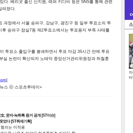
다. 베리굿 출신 신지원, 래퍼 키디비 등은 SNS를 통해 관련
알려졌다.
투표 과정에서 서울 송파구, 강남구, 광진구 등 일부 투표소의 투
 이후 송파구 잠실7동 제2투표소에서는 투표용지 부족 사태를
이 투표소 출입구를 봉쇄하면서 투표 마감 35시간 만에 투표
리 부실 논란이 확산되자 노태악 중앙선거관리위원장과 허철훈
치
터
com
]
한 뉴스 ⓒ 스포츠투데이>
, 문자·녹취록 증거 공개 [ST이슈]
웃었다 [ST취재기획]
전 혐의는 미적용