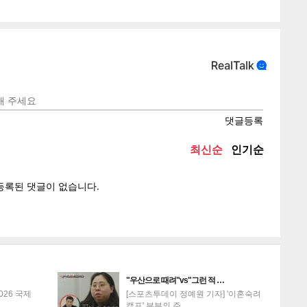
텍스
텍스
url 복
인쇄
목록
게
소
"우산으로 때려"vs"그런 적 …
026 국제
[스포츠투데이 정예원 기자] '이혼숙려
캠프' 부부의 주…