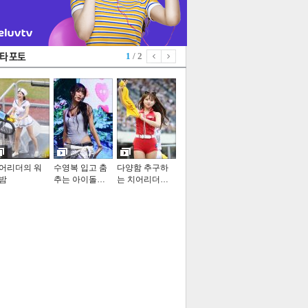
1
/ 2
어리더의 워
수영복 입고 춤
다양함 추구하
밤
추는 아이돌…
는 치어리더…