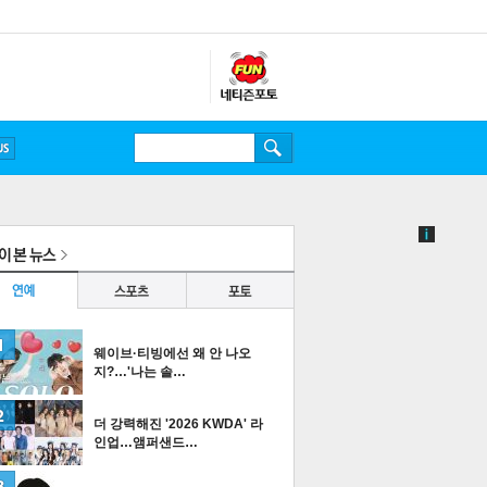
방탄소년단
웨이브·티빙에선 왜 안 나오
지?…'나는 솔…
더 강력해진 '2026 KWDA' 라
인업…앰퍼샌드…