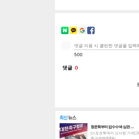
페이
트위
카카
밴드
네이
공유
유
로그
청문회부터 압수수색·심판 …
[스포츠투데이 신서영 기자] 2
축구연맹(FIFA)…