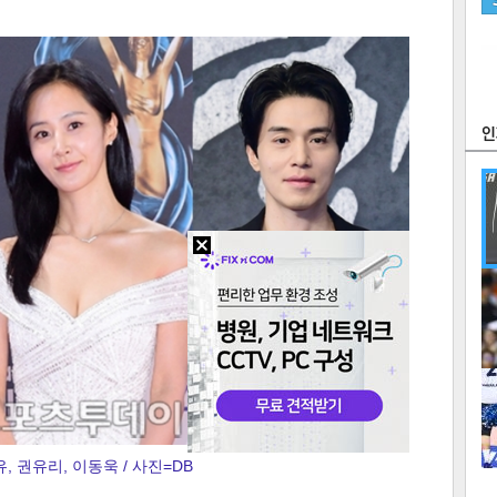
츠
라이프
포토
만화
FOC
많
연예
1
, 권유리, 이동욱 / 사진=DB
2
텍스
텍스
url 복
인쇄
목록