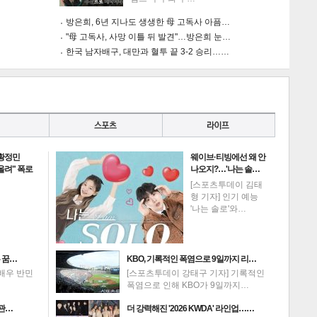
방은희, 6년 지나도 생생한 母 고독사 아픔…
"母 고독사, 사망 이틀 뒤 발견"…방은희 눈…
한국 남자배구, 대만과 혈투 끝 3-2 승리……
 황정민
웨이브·티빙에선 왜 안
 올려" 폭로
나오지?…'나는 솔…
[스포츠투데이 김태
형 기자] 인기 예능
'나는 솔로'와…
 꿈…
KBO, 기록적인 폭염으로 9일까지 리…
배우 반민
[스포츠투데이 강태구 기자] 기록적인
폭염으로 인해 KBO가 9일까지…
 관…
더 강력해진 '2026 KWDA' 라인업……