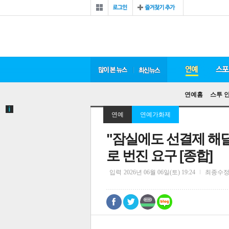
연예홈
스투 
연예
연예가화제
"잠실에도 선결제 해
로 번진 요구 [종합]
입력
2026년 06월 06일(토) 19:24
최종수
0