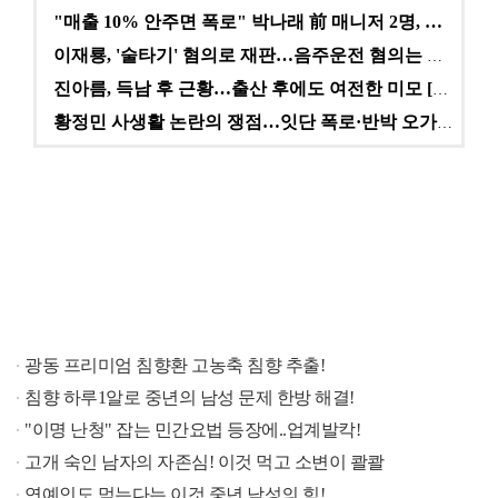
"매출 10% 안주면 폭로" 박나래 前 매니저 2명, …
이재룡, '술타기' 혐의로 재판…음주운전 혐의는 미적용…
진아름, 득남 후 근황…출산 후에도 여전한 미모 [스타…
황정민 사생활 논란의 쟁점…잇단 폭로·반박 오가는 소모…