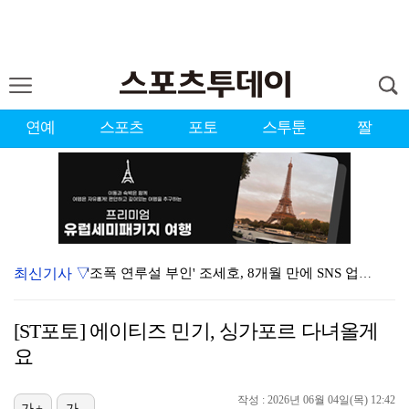
연예
스포츠
포토
스투툰
짤
최신기사 ▽
'조폭 연루설 부인' 조세호, 8개월 만에 SNS 업로…
키스오브라이프가 흘린 땀의 의미 [인터뷰]
[ST포토] 에이티즈 민기, 싱가포르 다녀올게
K리그2 경남, 골키퍼 김태훈 임대 영입…"중요한 역할…
요
'편스토랑' 지승현, '고된 떡볶이' 음원 녹음…영탁도…
작성 : 2026년 06월 04일(목) 12:42
[ST포토] 이가영, 힘찬 티샷
가+
가-