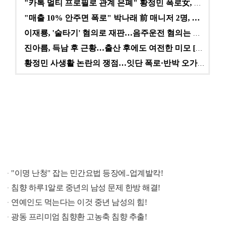
"카톡 멀티 프로필로 관계 은폐" 황정민 폭로女, 문자…
"매출 10% 안주면 폭로" 박나래 前 매니저 2명, …
이재룡, '술타기' 혐의로 재판…음주운전 혐의는 미적용…
진아름, 득남 후 근황…출산 후에도 여전한 미모 [스타…
황정민 사생활 논란의 쟁점…잇단 폭로·반박 오가는 소모…