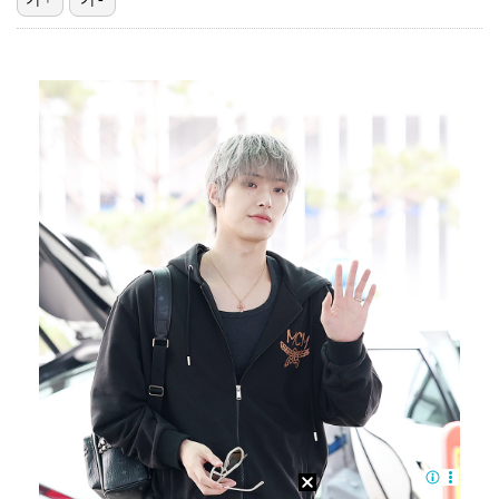
[ST포토] 박예지, 머리는 차갑게
[ST포토] 박예지, 선두 정조준
앤더블 규빈·투어스 도훈, '음악중심' MC 하차…1년…
[ST포토] 강수은, 멀리가자
"저는 하반기에 강해요" …루키 최정원, 제주삼다수 2…