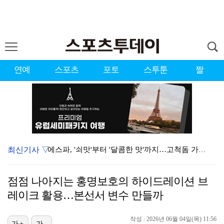
연예
스포츠
포토
스투툰
짤
최신기사 ▽
에스파, '쇠맛'부터 '달콤한 맛'까지…고척돔 가득 채…
'첫 승 도전' 장은수 "우승 의식하기보다 내 플레이에…
점점 나아지는 홍명보호의 하이드레이션 브
블랙핑크, 10주년 행사 논란에 사과 "커뮤니케이션 문…
레이크 활용…본선서 변수 만들까
에스파, 고척돔 입성…공연 시작 40분 만에 첫 인사 …
작성 : 2026년 06월 04일(목) 11:56
가+
가-
'리그 2연패 정조준' 아스널, 뉴캐슬서 기마랑이스 영…