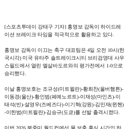
[스포츠투데이 강태구 기자] 홍명보 감독이 하이드레
이션 브레이크 타임을 적극적으로 활용하고 있다.
홍명보 감독이 이끄는 축구 대표팀은 4일 오전 10시(한
국시각) 미국 유타주 솔트레이크시티 브리검영대 사우
스필드에서 열린 엘살바도르와의 평가전에서 1-0으로
승리했다.
이날 홍명보호는 조규성(미트윌란)-황희찬(울버햄튼)-
이동경(울산)-황인범(페예노르트)-이재성(마인츠)-이
태석(빈)-설영우(즈베즈다)-이기혁(강원)-김민재(뮌헨)
-이한범(미트윌란)-김승규(도쿄)를 선발 출격시켰다.
이번 2026 북중미 월드컵에선 물 보충 휴식 시간인 하