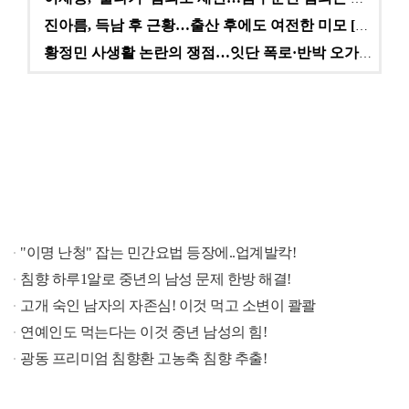
진아름, 득남 후 근황…출산 후에도 여전한 미모 [스타…
황정민 사생활 논란의 쟁점…잇단 폭로·반박 오가는 소모…