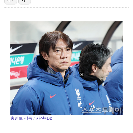
박지민 아나운서 "발리까지 갔는데…'피의 게임2' 출연…
에스파 고척돔 공연에 반가운 얼굴…아이들 미연·트와이스…
"언론사 대표·국회의원도"…최연청, 판사 남편까지 화려…
'서명관·야고 연속골' 울산, 동해안 더비서 포항 제압…
맨시티 마레스카 감독 "이강인은 훌륭한 선수…아틀레티코…
홍명보 감독 / 사진=DB