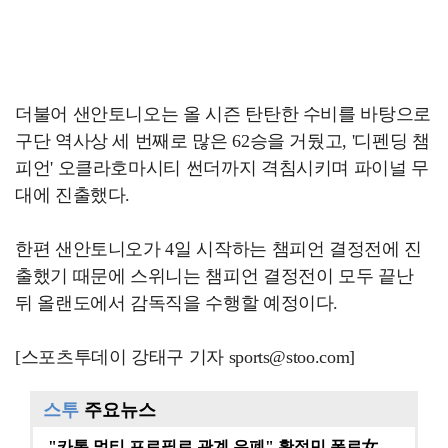
더불어 샌안토니오는 올 시즌 탄탄한 수비를 바탕으로
구단 역사상 세 번째로 많은 62승을 거뒀고, '디펜딩 챔
피언' 오클라호마시티 썬더까지 격침시키며 파이널 무
대에 진출했다.
한편 샌안토니오가 4일 시작하는 챔피언 결정전에 진
출했기 때문에 스위니는 챔피언 결정전이 모두 끝난
뒤 올랜도에서 감독직을 수행할 예정이다.
[스포츠투데이 강태구 기자 sports@stoo.com]
스투
주요뉴스
"카톡 멀티 프로필로 관계 은폐" 황정민 폭로女, 문자…