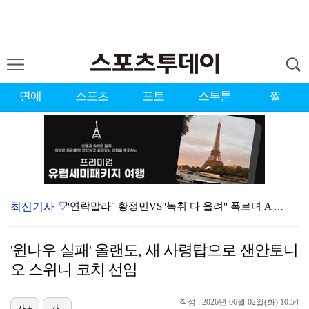
연예
스포츠
포토
스투툰
짤
최신기사 ▽
"연락말라" 황정민VS"녹취 다 올려" 폭로녀 A 씨,…
'오케이 마담2' 500만 공약, 박성웅 상탈→배정남은…
'윈나우 실패' 올랜도, 새 사령탑으로 샌안토니
황정민 폭로자 "아들 연극 몰래 관람? 소품 준비 돕고…
오 스위니 코치 선임
"군 복무 끝나고 다시 모일 것" 스트레이 키즈, 성적…
작성 : 2026년 06월 02일(화) 10:54
가+
가-
10주년인데 40명뿐?…블랙핑크 행사 공지에 팬심 폭발…