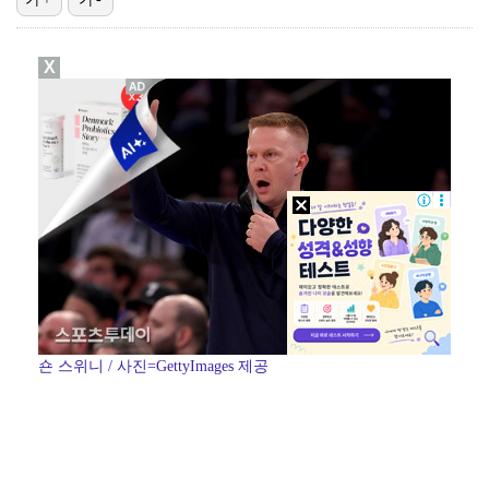
이강인, 드디어 아틀레티코 선수단과 만났다…시메오네 감…
X
김혜성, 마이너리그 트리플A서 4경기 연속 무안타 침묵…
광주, 공격형 미드필더 김종석 영입…"K리그1 뛸 기회…
'나솔' 24기 옥순, 출연료 미지급 폭로 "1년 넘게…
투수 복귀 미뤄지고 있는 오타니 "조금씩 좋아져…서두르…
숀 스위니 / 사진=GettyImages 제공