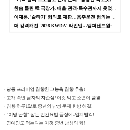
한숨 돌린 韓 극장가, 매출·관객·특수관까지 웃었다 […
이재룡, '술타기' 혐의로 재판…음주운전 혐의는 미적용…
더 강력해진 '2026 KWDA' 라인업…앰퍼샌드원·나…