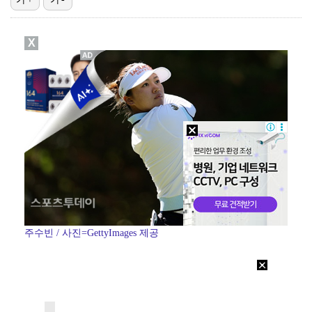
기록적인 폭염에 멈췄던 KBO, 11일부터 순위 경쟁 …
X
"블랙핑크 데뷔 10주년 행사로 국중박 입장 통제"…문…
"스토킹 피해자" 황정민VS"2억대 손해배상" A 씨,…
정연, JYP엔터 떠나 새 시작 "가장 큰 중심 트와이…
이설, '결혼의 완성' 종영 소감 "고세윤의 강인함 떠…
주수빈 / 사진=GettyImages 제공