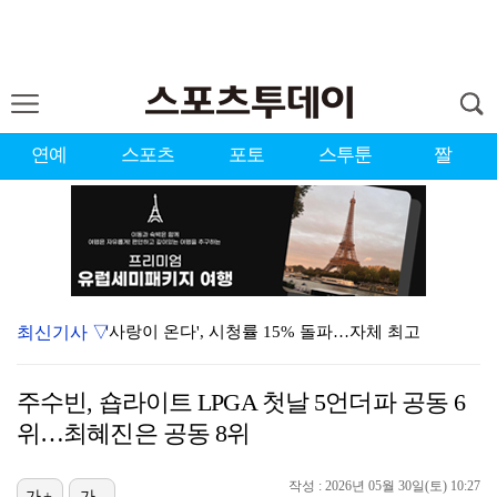
연예
스포츠
포토
스투툰
짤
최신기사 ▽
'사랑이 온다', 시청률 15% 돌파…자체 최고
"아예 다른 관계잖아"…황정민 폭로자, 팬 주장에 반박…
주수빈, 숍라이트 LPGA 첫날 5언더파 공동 6
하영 측 "증조부 안상호 맞지만…친일파? 사실무근" […
위…최혜진은 공동 8위
'방송 출연' 유명 산부인과 원장, 프로포폴 셀프 투약…
작성 : 2026년 05월 30일(토) 10:27
가+
가-
김혜성, 트리플A서 연장 10회에 안타 생산…4경기 연…