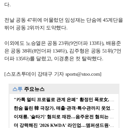
다.
전날 공동 47위에 머물렀던 임성재는 단숨에 45계단을
뛰어 공동 2위까지 도약했다.
이외에도 노승열은 공동 23위(9언더파 133타), 배용준
은 공동 38위(8언더파 134타), 김주형은 공동 51위(7언
더파 135타)를 달렸고, 이경훈은 컷 탈락했다.
[스포츠투데이 강태구 기자 sports@stoo.com]
스투
주요뉴스
"카톡 멀티 프로필로 관계 은폐" 황정민 폭로女, 문자…
한숨 돌린 韓 극장가, 매출·관객·특수관까지 웃었다 […
이재룡, '술타기' 혐의로 재판…음주운전 혐의는 미적용…
더 강력해진 '2026 KWDA' 라인업…앰퍼샌드원·나…