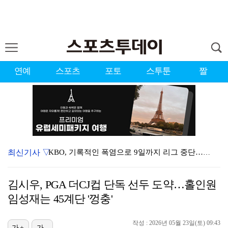
연예
스포츠
포토
스투툰
짤
최신기사 ▽
KBO, 기록적인 폭염으로 9일까지 리그 중단…내달 6…
대한축구협회, 외국인 심판 7차례 성접대 의혹…이 기간…
김시우, PGA 더CJ컵 단독 선두 도약…홀인원
이강인, 드디어 아틀레티코 선수단과 만났다…시메오네 감…
임성재는 45계단 '껑충'
3승 사냥 시동 건 서교림 "샷·퍼트 만족스러워…좋은 …
작성 : 2026년 05월 23일(토) 09:43
가+
가-
"우산으로 때려"vs"그런 적 없다"…23기 부부 엇갈…