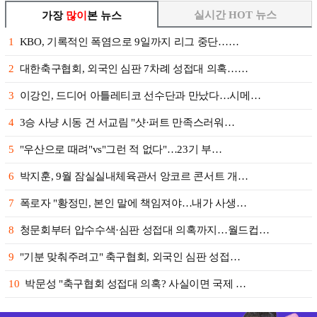
실시간 HOT 뉴스
가장
많이
본 뉴스
1
KBO, 기록적인 폭염으로 9일까지 리그 중단……
2
대한축구협회, 외국인 심판 7차례 성접대 의혹……
3
이강인, 드디어 아틀레티코 선수단과 만났다…시메…
4
3승 사냥 시동 건 서교림 "샷·퍼트 만족스러워…
5
"우산으로 때려"vs"그런 적 없다"…23기 부…
6
박지훈, 9월 잠실실내체육관서 앙코르 콘서트 개…
7
폭로자 "황정민, 본인 말에 책임져야…내가 사생…
8
청문회부터 압수수색·심판 성접대 의혹까지…월드컵…
9
"기분 맞춰주려고" 축구협회, 외국인 심판 성접…
10
박문성 "축구협회 성접대 의혹? 사실이면 국제 …