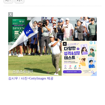
박지훈, 9월 잠실실내체육관서 앙코르 콘서트 개최
X
"기분 맞춰주려고" 축구협회, 외국인 심판 성접대 의혹…
청문회부터 압수수색·심판 성접대 의혹까지…월드컵 탈락이…
폭로자 "황정민, 본인 말에 책임져야…내가 사생활에 초…
박문성 "축구협회 성접대 의혹? 사실이면 국제 망신…사…
김시우 / 사진=GettyImages 제공