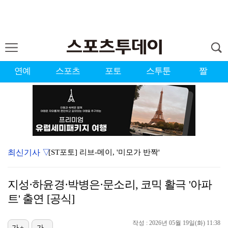
연예
스포츠
포토
스투툰
짤
최신기사 ▽
[ST포토] 리브-메이, '미모가 반짝'
[ST포토] 이강인, 무시무시한 돌파
지성·하윤경·박병은·문소리, 코믹 활극 '아파
[ST포토] 리센느 미나미, '축구 팬들 안녕'
트' 출연 [공식]
[ST포토] 리센느 원이, '안녕~'
작성 : 2026년 05월 19일(화) 11:38
[ST포토] 이강인, 첫 경기 투입
가+
가-