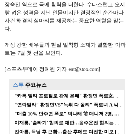
장숙진 역으로 극에 활력을 더한다. 수다스럽고 오지
랖 넓은 성격을 지닌 인물이지만 결정적인 순간마다
사건 해결의 실마리를 제공하는 중요한 역할을 맡는
다.
개성 강한 배우들과 현실 밀착형 소재가 결합한 '아파
트'는 7월 첫 선을 보인다.
[스포츠투데이 정예원 기자 ent@stoo.com]
스투
주요뉴스
"카톡 멀티 프로필로 관계 은폐" 황정민 폭로女, 문자…
"연락말라" 황정민VS"녹취 다 올려" 폭로녀 A 씨,…
"매출 10% 안주면 폭로" 박나래 前 매니저 2명, …
이재룡, '술타기' 혐의로 재판…음주운전 혐의는 미적용…
진아름, 득남 후 근황…출산 후에도 여전한 미모 [스타…