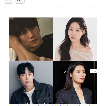
'미우새' 한혜진 "섞이는 거 안 좋아해 늘 혼자, 母…
[ST포토] 리센느 원이, '오늘 좋네~'
[ST포토] 리센느 미나미, '축구장 밝히는 미모'
이강인, 마침내 AT마드리드 데뷔…후반 18분 교체 투…
[ST포토] 이강인, '철벽방어'