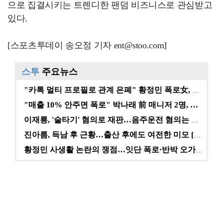
으로 집결시키는 트렌디한 팬덤 비즈니스로 관심받고
있다.
[스포츠투데이 송오정 기자 ent@stoo.com]
스투
주요뉴스
"카톡 멀티 프로필로 관계 은폐" 황정민 폭로女, 문자…
"매출 10% 안주면 폭로" 박나래 前 매니저 2명, …
이재룡, '술타기' 혐의로 재판…음주운전 혐의는 미적용…
진아름, 득남 후 근황…출산 후에도 여전한 미모 [스타…
황정민 사생활 논란의 쟁점…잇단 폭로·반박 오가는 소모…