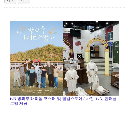
'호프', 글로벌 순항…토론토 영화제 미드나잇 매드니스…
데이식스 영케이, '사운드플래닛페스티벌' 출격…첫 솔로…
[ST포토] 문정민, 자신감 가득
[ST포토] 문정민, 버디 성공
[ST포토] 문정민, 안정된 퍼팅
tvN 방과후 태리쌤 포스터 및 팝업스토어 / 사진=tvN, 한터글
로벌 제공