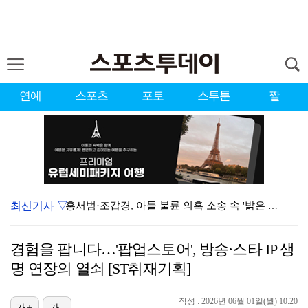
연예
스포츠
포토
스투툰
짤
최신기사 ▽
홍서범·조갑경, 아들 불륜 의혹 소송 속 '밝은 근황'…
데뷔는 쉬워도 생존은 어렵다…K팝 아이돌 평균 수명 4…
경험을 팝니다…'팝업스토어', 방송·스타 IP 생
'리틀 김연경' 손서연 28점 폭발…U17 여자배구, …
명 연장의 열쇠 [ST취재기획]
'조폭 연루설 부인' 조세호, 8개월 만에 SNS 업로…
작성 : 2026년 06월 01일(월) 10:20
[ST포토] 문정민, 힘찬 티샷
가+
가-