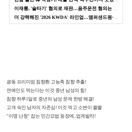
이재룡, '술타기' 혐의로 재판…음주운전 혐의는 미적용…
더 강력해진 '2026 KWDA' 라인업…앰퍼샌드원·나…