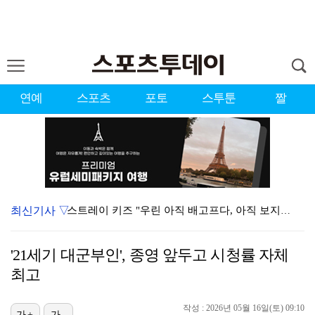
연예
스포츠
포토
스투툰
짤
최신기사 ▽
스트레이 키즈 "우린 아직 배고프다, 아직 보지 못한 …
[ST포토] 스트레이 키즈 방찬, '신곡도 기대해주세요…
'21세기 대군부인', 종영 앞두고 시청률 자체
[ST포토] 홍진영2, 힘찬 티샷
최고
[ST포토] 김민주, 장타로 보낸다
작성 : 2026년 05월 16일(토) 09:10
[ST포토] 김민주, 파워 티샷
가+
가-