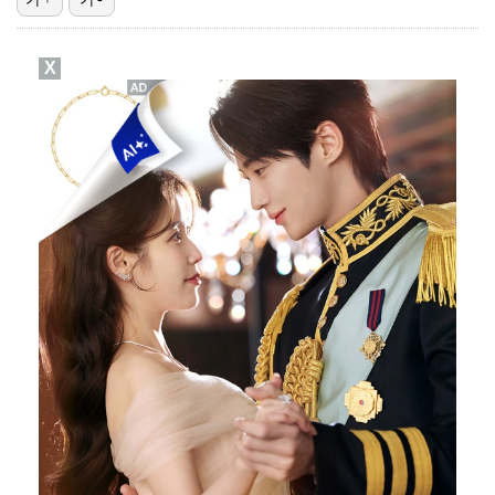
황기순, 해외 원정 도박→전재산 탕진 후 필리핀 行 "…
X
[ST포토] 장은수, 더워요 더워~
[ST포토] 홍진영2, 힘찬 티샷
[ST포토] 스트레이 키즈 방찬, '4세대 천재'
[ST포토] 스트레이 키즈 방찬, '수트 입어도 돋보이…