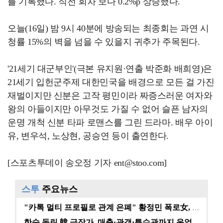
를 기록했다. 직전 회차 보다 0.2%p 상승했다.
오늘(16일) 밤 9시 40분에 방송되는 최종회는 과연 시
청률 15%의 벽을 넘을 수 있을지 귀추가 주목된다.
'21세기 대군부인'(극본 유지원·연출 박준화 배희영)은
21세기 입헌군주제 대한민국을 배경으로 모든 걸 가진
재벌이지만 신분은 고작 평민이라 짜증스러운 여자와
왕의 아들이지만 아무것도 가질 수 없어 슬픈 남자의
운명 개척 신분 타파 로맨스를 그린 드라마. 배우 아이
유, 변우석, 노상현, 공승연 등이 출연한다.
[스포츠투데이 송오정 기자 ent@stoo.com]
스투
주요뉴스
"카톡 멀티 프로필로 관계 은폐" 황정민 폭로女, 문자…
한숨 돌린 韓 극장가, 매출·관객·특수관까지 웃었다 […