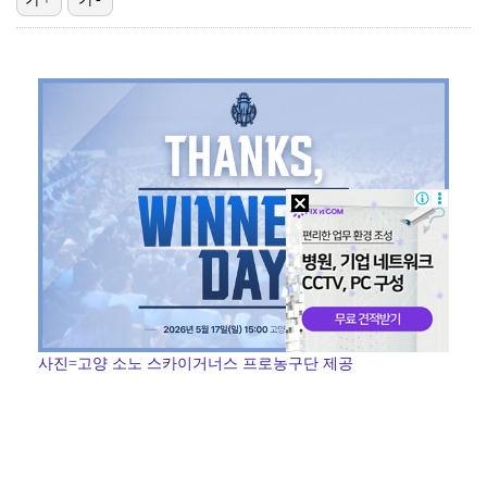
'1라운드 115위' 김민별, 2라운드 7타 줄이며 7…
대놓고 '심판 마사지'로 결재 받기도…최종 결재권자는 …
'오징어 게임' 미국판 스핀오프, 제작 무산설 "넷플릭…
외신까지 퍼지고 있는 축구협회 성접대 논란…2002 한…
[ST포토] 정지효, 반가운 손인사
사진=고양 소노 스카이거너스 프로농구단 제공