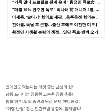
"카톡 멀티 프로필로 관계 은폐" 황정민 폭로女, 문자…
"매출 10% 안주면 폭로" 박나래 前 매니저 2명, …
이재룡, '술타기' 혐의로 재판…음주운전 혐의는 미적용…
진아름, 득남 후 근황…출산 후에도 여전한 미모 [스타…
황정민 사생활 논란의 쟁점…잇단 폭로·반박 오가는 소모…