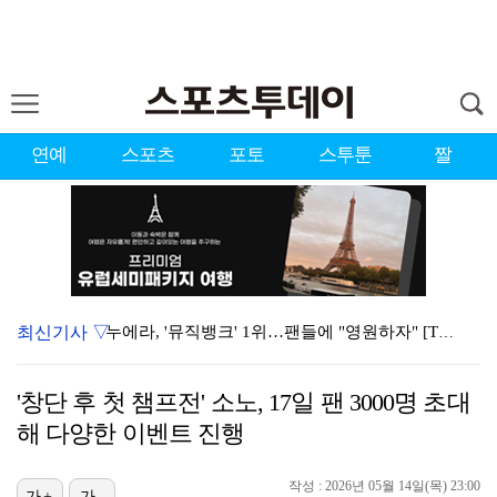
연예
스포츠
포토
스투툰
짤
최신기사 ▽
누에라, '뮤직뱅크' 1위…팬들에 "영원하자" [TV캡…
서장훈 감독 "내 능력 부족" 자책하게 만든 펜타곤과의…
'창단 후 첫 챔프전' 소노, 17일 팬 3000명 초대
대한축구협회의 '심판 성접대'…최악의 경우 런던 올림픽…
해 다양한 이벤트 진행
강채연, 제주삼다수 2R 깜짝 선두 도약…박민지 공동 …
작성 : 2026년 05월 14일(목) 23:00
진세연, 전속계약 종료…FA 시장 나왔다 [공식]
가+
가-