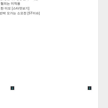
전 혐의는 미적용
한 미모 [스타엿보기]
박 오가는 소모전 [ST이슈]