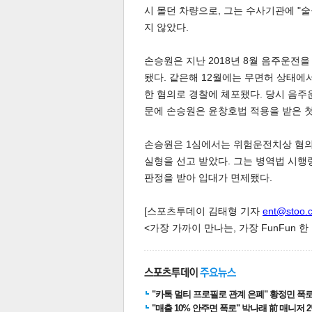
시 몰던 차량으로, 그는 수사기관에 "
지 않았다.
손승원은 지난 2018년 8월 음주운전
스북
터 공
달기
공유
버블
됐다. 같은해 12월에는 무면허 상태에
한 혐의로 경찰에 체포됐다. 당시 음
문에 손승원은 윤창호법 적용을 받은 
손승원은 1심에서는 위험운전치상 혐의에
실형을 선고 받았다. 그는 병역법 시행령
판정을 받아 입대가 면제됐다.
[스포츠투데이 김태형 기자
ent@stoo.
<가장 가까이 만나는, 가장 FunFun 
"카톡 멀티 프로필로 관계 은폐" 황정민 폭로女
"매출 10% 안주면 폭로" 박나래 前 매니저 