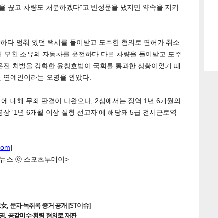
술을 끊고 차량도 처분하겠다"고 반성문을 냈지만 약속을 지키
을 하다 멈춰 있던 택시를 들이받고 도주한 혐의로 면허가 취소
트 크
트 축
사
하기
보기
서 부친 소유의 자동차를 운전하다 다른 차량을 들이받고 도주
스
주운전 처벌을 강화한 윤창호법이 국회를 통과한 상황이었기 때
첫 연예인이라는 오명을 안았다.
 대해 무죄 판결이 나왔으나, 2심에서는 징역 1년 6개월의
상 '1년 6개월 이상 실형 선고자'에 해당돼 5급 전시근로역
com
]
한 뉴스 ⓒ 스포츠투데이>
, 문자·녹취록 증거 공개 [ST이슈]
2명, 공갈미수·횡령 혐의로 재판