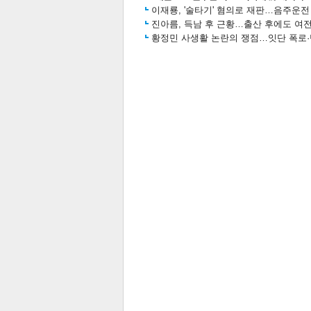
이재룡, '술타기' 혐의로 재판…음주운
진아름, 득남 후 근황…출산 후에도 여전
황정민 사생활 논란의 쟁점…잇단 폭로·반
보
관련뉴스