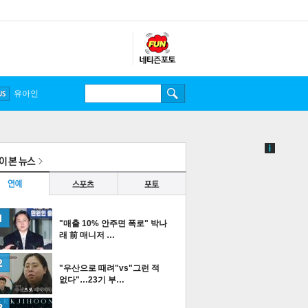
유아인
"매출 10% 안주면 폭로" 박나
래 前 매니저 …
"우산으로 때려"vs"그런 적
없다"…23기 부…