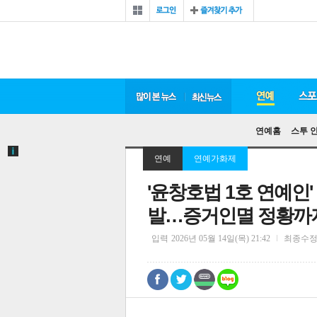
연예홈
스투 
연예
연예가화제
'윤창호법 1호 연예인'
발…증거인멸 정황까
입력
2026년 05월 14일(목) 21:42
최종수
0