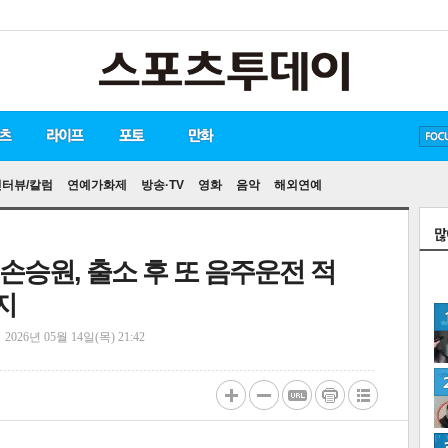
방탄소년단
손흥민
송중기
인터뷰/칼럼
연예가화제
방송·TV
영화
음악
해외연예
 손승원, 출소 후 또 음주운전 적
지
정
2026년 05월 14일(목) 21:42