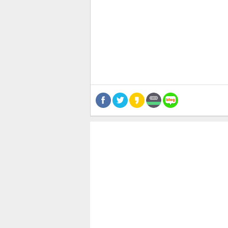
공유
유
로그