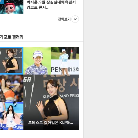
박지훈, 9월 잠실실내체육관서
앙코르 콘서…
스투펀
US
이 본 뉴스
스포츠
포토
드레스로 갈아입은 KLPGA …