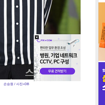
3
인
손승원 / 사진=DB