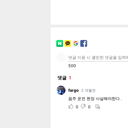
페이
트위
카카
밴드
네이
기