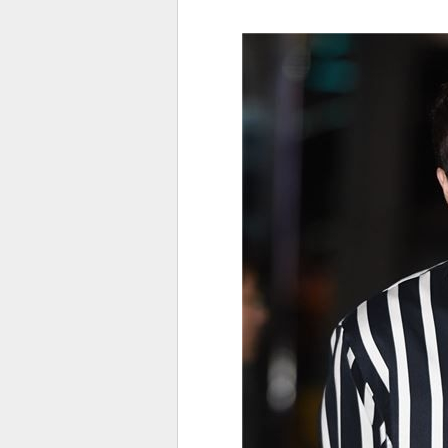
전
로그
즐겨찾기
많이 본 뉴스
최신 뉴스
연예
스포
페이
트위
댓글
밴드
네이