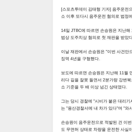
[스포츠투데이 김태형 기자] 음주운전으
소 이후 또다시 음주운전 혐의로 법정에
14일 JTBC에 따르면 손승원은 지난
법상 도주치상 혐의로 첫 재판을 받았다
체
인
이날 재판에서 손승원은 "이번 사건만으
징역 4년을 구형했다.
보도에 따르면 손승원은 지난해 11월
리다 길을 잘못 들면서 2분가량 강변북
소 기준을 두 배 이상 넘긴 상태였다.
그는 당시 경찰에 "시비가 붙은 대리기
는 "용산경찰서에 내 차가 있다"며 "
손승원이 음주운전으로 적발된 건 이번이
도 무면허 상태로 차량을 운전한 사실이