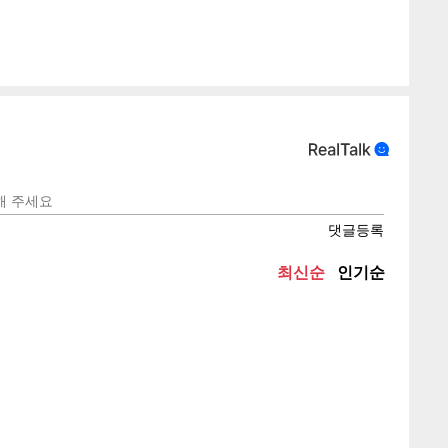
텍스
텍스
url 복
인쇄
목록