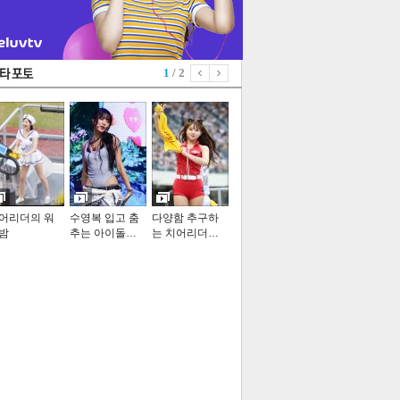
1
/ 2
어리더의 워
수영복 입고 춤
다양함 추구하
밤
추는 아이돌…
는 치어리더…