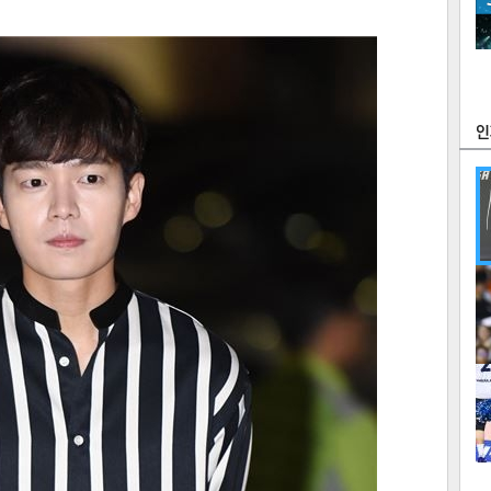
츠
라이프
포토
만화
FOC
많
연예
1
2
텍스
텍스
url 복
인쇄
목록