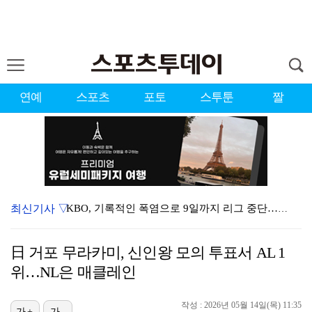
연예
스포츠
포토
스투툰
짤
최신기사 ▽
KBO, 기록적인 폭염으로 9일까지 리그 중단…내달 6…
이강인, 드디어 아틀레티코 선수단과 만났다…시메오네 감…
日 거포 무라카미, 신인왕 모의 투표서 AL 1
대한축구협회, 외국인 심판 7차례 성접대 의혹…이 기간…
위…NL은 매클레인
박지훈, 9월 잠실실내체육관서 앙코르 콘서트 개최
작성 : 2026년 05월 14일(목) 11:35
가+
가-
3승 사냥 시동 건 서교림 "샷·퍼트 만족스러워…좋은 …