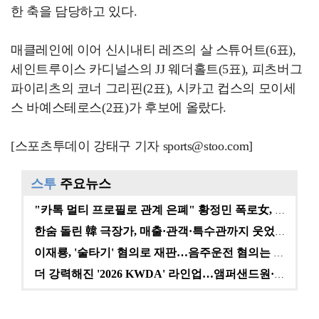
한 축을 담당하고 있다.
매클레인에 이어 신시내티 레즈의 살 스튜어트(6표),
세인트루이스 카디널스의 JJ 웨더홀트(5표), 피츠버그
파이리츠의 코너 그리핀(2표), 시카고 컵스의 모이세
스 바예스테로스(2표)가 후보에 올랐다.
[스포츠투데이 강태구 기자 sports@stoo.com]
스투
주요뉴스
"카톡 멀티 프로필로 관계 은폐" 황정민 폭로女, 문자…
한숨 돌린 韓 극장가, 매출·관객·특수관까지 웃었다 […
이재룡, '술타기' 혐의로 재판…음주운전 혐의는 미적용…
더 강력해진 '2026 KWDA' 라인업…앰퍼샌드원·나…