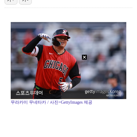
"기분 맞춰주려고" 축구협회, 외국인 심판 성접대 의혹…
폭로자 "황정민, 본인 말에 책임져야…내가 사생활에 초…
박문성 "축구협회 성접대 의혹? 사실이면 국제 망신…사…
'주장 완장' 김민재, 한국 떠나기 전 뮌헨 동료들에게…
"우산으로 때려"vs"그런 적 없다"…23기 부부 엇갈…
무라카미 무네타카 / 사진=GettyImages 제공