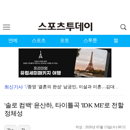
연예
스포츠
포토
스투툰
짤
최신기사 ▽
종영 '결혼의 완성' 남궁민, 이설과 이혼…김대명·우지…
[ST포토] 도겸-민규-정한, '우리는 맨시티 팬'
'솔로 컴백' 윤산하, 타이틀곡 'IDK ME'로 전할
'미우새' 탁재훈, 50대 마지막 생일날 '아근진' 폐…
정체성
'7번' 이강인, 한국 팬들 앞에서 AT마드리드 데뷔……
작성 : 2026년 05월 13일(수) 08:52
가+
가-
이강인 "한국 축구, 어려운 상황이지만…좋은 모습도 봐…