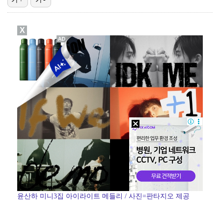
[ST포토] 리센느 리브, '인형이야 사람이야'
X
[ST포토] 리센느 메이, '안녕~'
한소희, 청순미 벗고 파격 탈색 머리…강렬 아우라 [스…
[ST포토] 제나, '경주공주'
[ST포토] '이강인 볼래요'... 상암월드컵경기장 메…
윤산하 미니3집 아이라이트 메들리 / 사진=판타지오 제공