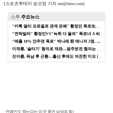
[스포츠투데이 송오정 기자 ent@stoo.com]
스투
주요뉴스
"카톡 멀티 프로필로 관계 은폐" 황정민 폭로女, 문자…
"연락말라" 황정민VS"녹취 다 올려" 폭로녀 A 씨,…
"매출 10% 안주면 폭로" 박나래 前 매니저 2명, …
이재룡, '술타기' 혐의로 재판…음주운전 혐의는 미적용…
진아름, 득남 후 근황…출산 후에도 여전한 미모 [스타…