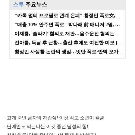
스투
주요뉴스
"카톡 멀티 프로필로 관계 은폐" 황정민 폭로女, 문자…
"매출 10% 안주면 폭로" 박나래 前 매니저 2명, …
이재룡, '술타기' 혐의로 재판…음주운전 혐의는 미적용…
진아름, 득남 후 근황…출산 후에도 여전한 미모 [스타…
황정민 사생활 논란의 쟁점…잇단 폭로·반박 오가는 소모…