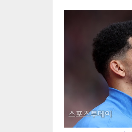
전
로그
즐겨찾기
많이 본 뉴스
최신 뉴스
연예
스포
페이
트위
댓글
밴드
네이