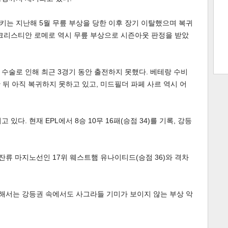
키는 지난해 5월 무릎 부상을 당한 이후 장기 이탈했으며 복귀
 크리스티안 로메로 역시 무릎 부상으로 시즌아웃 판정을 받았
트 크
트 축
사
하기
보기
스
수술로 인해 최근 3경기 동안 출전하지 못했다. 베테랑 수비
 뒤 아직 복귀하지 못하고 있고, 미드필더 파페 사르 역시 어
있다. 현재 EPL에서 8승 10무 16패(승점 34)를 기록, 강등
잔류 마지노선인 17위 웨스트햄 유나이티드(승점 36)와 격차
 위해서는 강등권 속에서도 사그라들 기미가 보이지 않는 부상 악