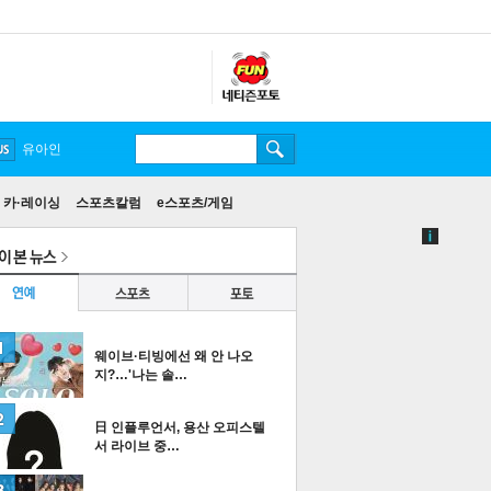
송중기
카·레이싱
스포츠칼럼
e스포츠/게임
웨이브·티빙에선 왜 안 나오
지?…'나는 솔…
日 인플루언서, 용산 오피스텔
서 라이브 중…