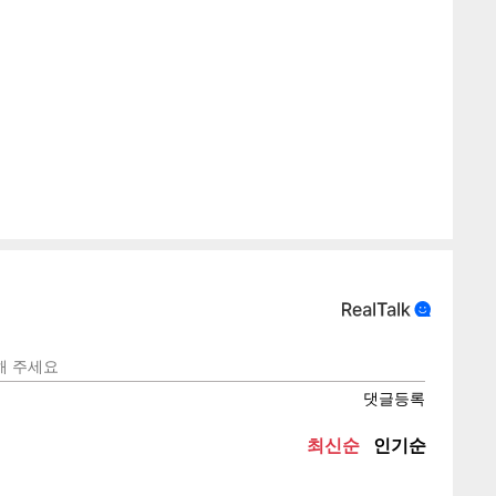
텍스
텍스
url 복
인쇄
목록