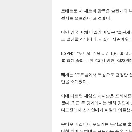
로베르토 데 제르비 감독은 솔란케의 부
될지는 모르겠다"고 전했다.
다만 영국 매체 데일리 메일은 "솔란케의
도 결정할 전망이다. 사실상 시즌아웃"
체
인
ESPN은 "토트넘은 올 시즌 EPL 홈
홈 경기 승리는 단 2회인 반면, 십자인
매체는 "토트넘에서 부상으로 결장한 선
단을 소개했다.
이에 따르면 제임스 매디슨은 프리시즌 
했다. 최근 두 경기에서는 벤치 명단에
티드전에서 십자인대가 파열돼 이탈했
수비수 데스티니 우도기는 부상으로 울
다친 윙어 모하메드 쿠두스는 수술 가