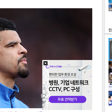
츠
라이프
포토
만화
FOC
많
연예
1
2
텍스
텍스
url 복
인쇄
목록