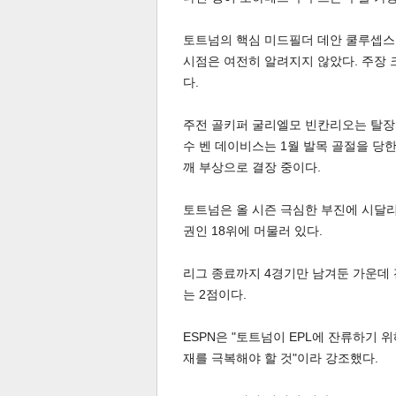
토트넘의 핵심 미드필더 데안 쿨루셉스
시점은 여전히 알려지지 않았다. 주장
스북
터 공
달기
공유
버블
다.
주전 골키퍼 굴리엘모 빈칸리오는 탈장 
수 벤 데이비스는 1월 발목 골절을 당한
깨 부상으로 결장 중이다.
토트넘은 올 시즌 극심한 부진에 시달리고 
권인 18위에 머물러 있다.
리그 종료까지 4경기만 남겨둔 가운데 
는 2점이다.
ESPN은 "토트넘이 EPL에 잔류하기
재를 극복해야 할 것"이라 강조했다.