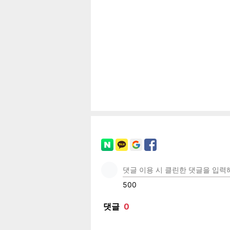
페이
트위
카카
밴드
네이
기