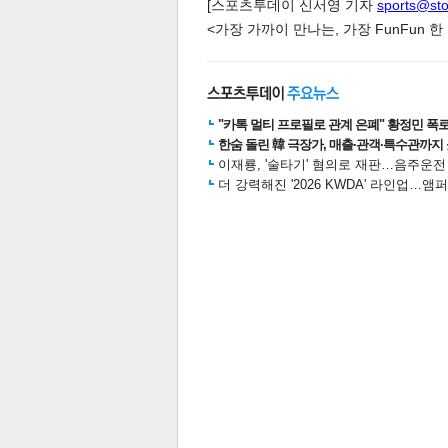
[스포츠투데이 신서영 기자
sports@st
<가장 가까이 만나는, 가장 FunFun 
"카톡 멀티 프로필로 관계 은폐" 황정민 폭로女
한숨 돌린 韓 극장가, 매출·관객·특수관까지 
이재룡, '술타기' 혐의로 재판…음주운
더 강력해진 '2026 KWDA' 라인업
보