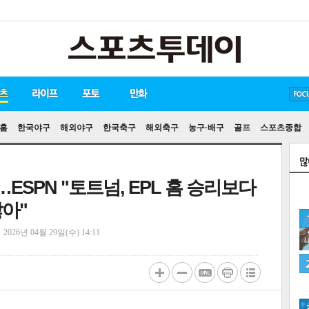
방탄소년단
손흥민
유아인
홈
한국야구
해외야구
한국축구
해외축구
농구·배구
골프
스포츠종합
SPN "토트넘, EPL 홈 승리보다
아"
정
2026년 04월 29일(수) 14:11