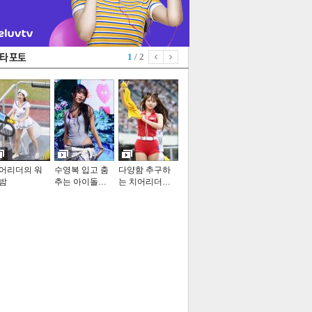
1
/ 2
어리더의 워
수영복 입고 춤
다양함 추구하
밤
추는 아이돌…
는 치어리더…