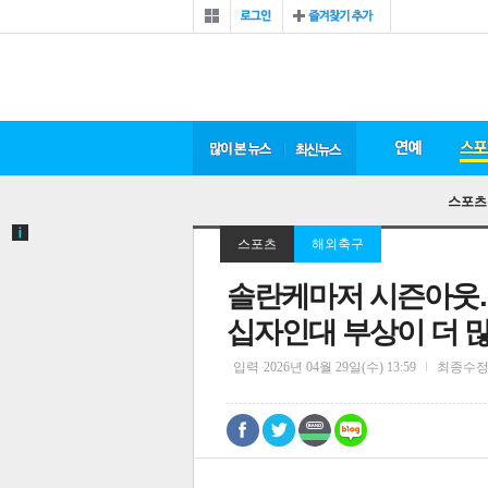
스포츠
스포츠
해외축구
솔란케마저 시즌아웃…E
십자인대 부상이 더 많
입력
2026년 04월 29일(수) 13:59
최종수
0