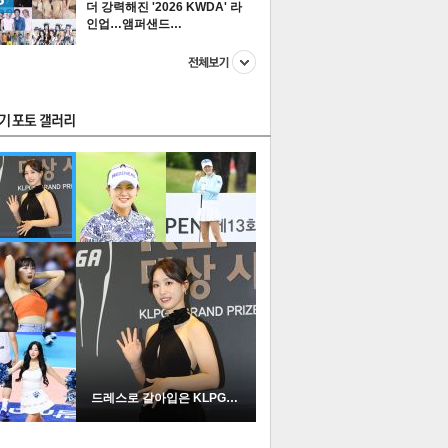
더 강력해진 '2026 KWDA' 라
인업…앰퍼샌드…
스투펀
US
이 본 뉴스
스포츠
포토
드레스로 갈아입은 KLPGA …