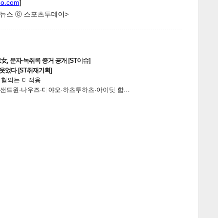
oo.com
]
한 뉴스 ⓒ 스포츠투데이>
, 문자·녹취록 증거 공개 [ST이슈]
웃었다 [ST취재기획]
전 혐의는 미적용
…앰퍼샌드원·나우즈·미야오·하츠투하츠·아이딧 합…