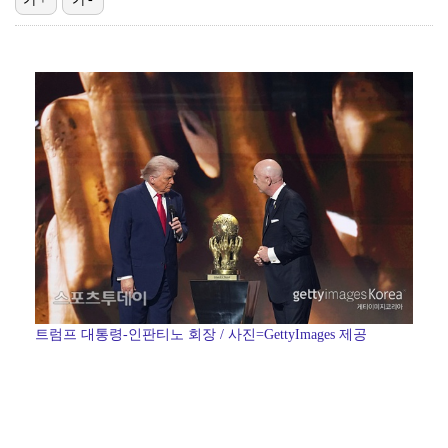
[ST포토] 문정민, 힘찬 티샷
[ST포토] 최예림, 기분 좋은 브이
[ST포토] 고지우, 신중한 퍼팅
[ST포토] 노승희, 그린으로 간자
[ST포토] 홍진영2, '얼음주머니' 폭염 준비 끝
트럼프 대통령-인판티노 회장 / 사진=GettyImages 제공