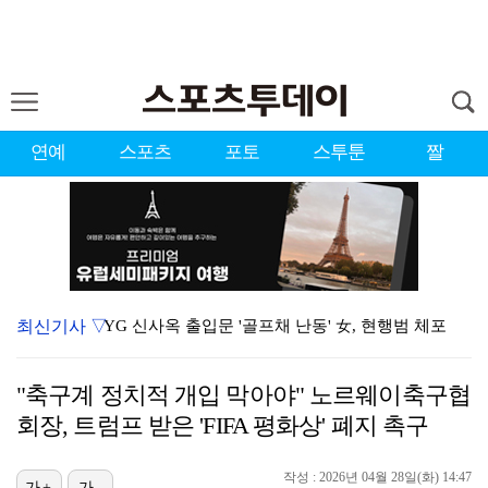
연예
스포츠
포토
스투툰
짤
최신기사 ▽
YG 신사옥 출입문 '골프채 난동' 女, 현행범 체포
표창원, 남규리에 15년만 공개 사과…"내가 틀렸다"
"축구계 정치적 개입 막아야" 노르웨이축구협
'리틀 김연경' 손서연 28점 폭발…U17 여자배구, …
회장, 트럼프 받은 'FIFA 평화상' 폐지 촉구
[ST포토] 박현경, 힘찬 세컨샷
작성 : 2026년 04월 28일(화) 14:47
[ST포토] 문정민, 자신감 가득
가+
가-