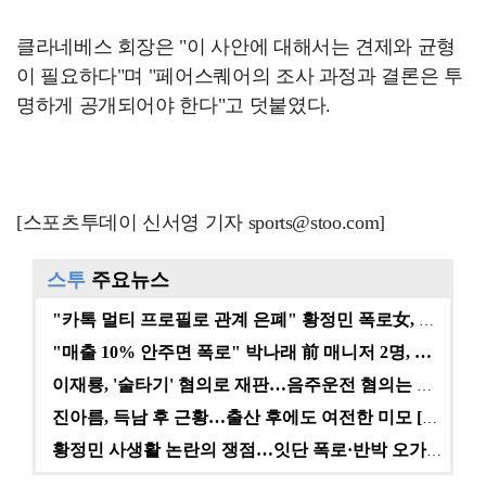
클라네베스 회장은 "이 사안에 대해서는 견제와 균형
이 필요하다"며 "페어스퀘어의 조사 과정과 결론은 투
명하게 공개되어야 한다"고 덧붙였다.
[스포츠투데이 신서영 기자 sports@stoo.com]
스투
주요뉴스
"카톡 멀티 프로필로 관계 은폐" 황정민 폭로女, 문자…
"매출 10% 안주면 폭로" 박나래 前 매니저 2명, …
이재룡, '술타기' 혐의로 재판…음주운전 혐의는 미적용…
진아름, 득남 후 근황…출산 후에도 여전한 미모 [스타…
황정민 사생활 논란의 쟁점…잇단 폭로·반박 오가는 소모…