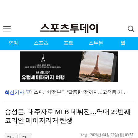
연예
스포츠
포토
스투툰
짤
최신기사 ▽
에스파, '쇠맛'부터 '달콤한 맛'까지…고척돔 가득 채…
블랙핑크, 10주년 행사 논란에 사과 "커뮤니케이션 문…
송성문, 대주자로 MLB 데뷔전…역대 29번째
'리그 2연패 정조준' 아스널, 뉴캐슬서 기마랑이스 영…
코리안 메이저리거 탄생
에스파, 고척돔 입성…공연 시작 40분 만에 첫 인사 …
작성 : 2026년 04월 27일(월) 09:57
가+
가-
에스파 고척돔 공연에 반가운 얼굴…아이들 미연·트와이스…