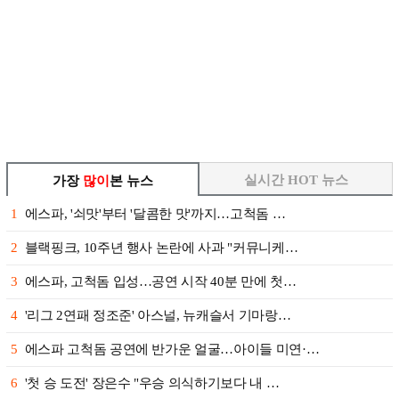
실시간 HOT 뉴스
가장
많이
본 뉴스
1
에스파, '쇠맛'부터 '달콤한 맛'까지…고척돔 …
2
블랙핑크, 10주년 행사 논란에 사과 "커뮤니케…
3
에스파, 고척돔 입성…공연 시작 40분 만에 첫…
4
'리그 2연패 정조준' 아스널, 뉴캐슬서 기마랑…
5
에스파 고척돔 공연에 반가운 얼굴…아이들 미연·…
6
'첫 승 도전' 장은수 "우승 의식하기보다 내 …