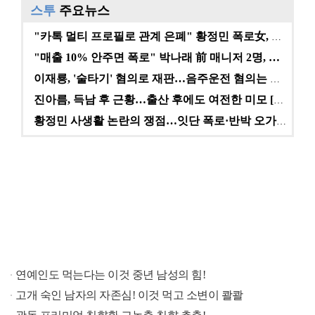
스투
주요뉴스
"카톡 멀티 프로필로 관계 은폐" 황정민 폭로女, 문자…
"매출 10% 안주면 폭로" 박나래 前 매니저 2명, …
이재룡, '술타기' 혐의로 재판…음주운전 혐의는 미적용…
진아름, 득남 후 근황…출산 후에도 여전한 미모 [스타…
황정민 사생활 논란의 쟁점…잇단 폭로·반박 오가는 소모…