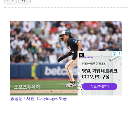
'첫 승 도전' 장은수 "우승 의식하기보다 내 플레이에…
박지민 아나운서 "발리까지 갔는데…'피의 게임2' 출연…
"언론사 대표·국회의원도"…최연청, 판사 남편까지 화려…
한국 남자배구, 중국 3-0 완파하고 동아시아선수권 결…
'서명관·야고 연속골' 울산, 동해안 더비서 포항 제압…
송성문 / 사진=Gettyimages 제공