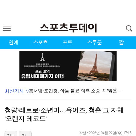
연예
스포츠
포토
스투툰
짤
최신기사 ▽
홍서범·조갑경, 아들 불륜 의혹 소송 속 '밝은 근황'…
데뷔는 쉬워도 생존은 어렵다…K팝 아이돌 평균 수명 4…
청량·레트로·소년미…유어즈, 청춘 그 자체
'리틀 김연경' 손서연 28점 폭발…U17 여자배구, …
'오렌지 레코드'
'조폭 연루설 부인' 조세호, 8개월 만에 SNS 업로…
작성 : 2026년 04월 22일(수) 17:15
[ST포토] 문정민, 힘찬 티샷
가+
가-