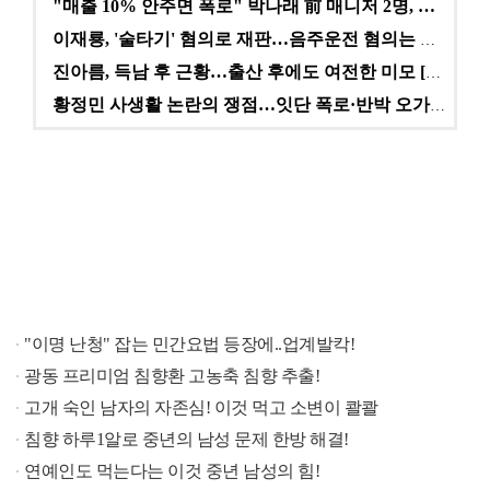
"매출 10% 안주면 폭로" 박나래 前 매니저 2명, …
이재룡, '술타기' 혐의로 재판…음주운전 혐의는 미적용…
진아름, 득남 후 근황…출산 후에도 여전한 미모 [스타…
황정민 사생활 논란의 쟁점…잇단 폭로·반박 오가는 소모…