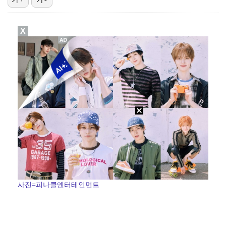
'호프', 글로벌 순항…토론토 영화제 미드나잇 매드니스…
X
데이식스 영케이, '사운드플래닛페스티벌' 출격…첫 솔로…
[ST포토] 문정민, 자신감 가득
[ST포토] 문정민, 버디 성공
[ST포토] 문정민, 안정된 퍼팅
사진=피나클엔터테인먼트