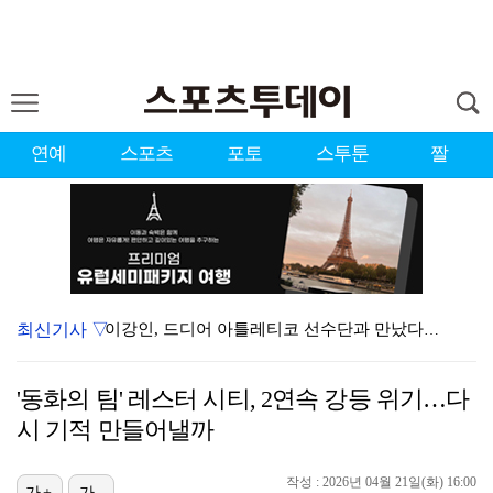
연예
스포츠
포토
스투툰
짤
최신기사 ▽
이강인, 드디어 아틀레티코 선수단과 만났다…시메오네 감…
KBO, 기록적인 폭염으로 9일까지 리그 중단…내달 6…
'동화의 팀' 레스터 시티, 2연속 강등 위기…다
대한축구협회, 외국인 심판 7차례 성접대 의혹…이 기간…
시 기적 만들어낼까
박지훈, 9월 잠실실내체육관서 앙코르 콘서트 개최
작성 : 2026년 04월 21일(화) 16:00
가+
가-
"기분 맞춰주려고" 축구협회, 외국인 심판 성접대 의혹…