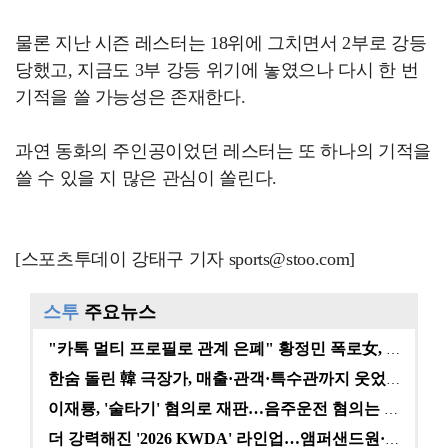
물론 지난 시즌 레스터는 18위에 그치면서 2부로 강등
당했고, 지금도 3부 강등 위기에 놓였으나 다시 한 번
기적을 쓸 가능성은 존재한다.
과연 동화의 주인공이었던 레스터는 또 하나의 기적을
쓸 수 있을 지 많은 관심이 쏠린다.
[스포츠투데이 강태구 기자 sports@stoo.com]
스투
주요뉴스
"카톡 멀티 프로필로 관계 은폐" 황정민 폭로女, 문자…
한숨 돌린 韓 극장가, 매출·관객·특수관까지 웃었다 […
이재룡, '술타기' 혐의로 재판…음주운전 혐의는 미적용…
더 강력해진 '2026 KWDA' 라인업…앰퍼샌드원·나…