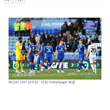
"매출 10% 안주면 폭로" 박나래 前 매니저 2명, …
'주장 완장' 김민재, 한국 떠나기 전 뮌헨 동료들에게…
폭로자 "황정민, 본인 말에 책임져야…내가 사생활에 초…
'모솔연애2' 최혁준 "판단 오류로 불편함 드려 죄송"…
박문성 "축구협회 성접대 의혹? 사실이면 국제 망신…사…
레스터 시티 선수단 / 사진=GettyImages 제공