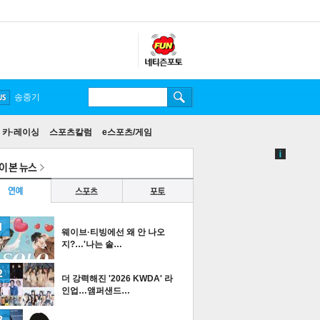
송중기
카·레이싱
스포츠칼럼
e스포츠/게임
웨이브·티빙에선 왜 안 나오
지?…'나는 솔…
더 강력해진 '2026 KWDA' 라
인업…앰퍼샌드…