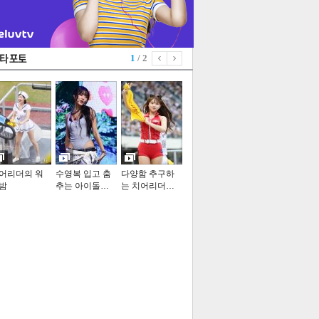
1
/ 2
어리더의 워
수영복 입고 춤
다양함 추구하
밤
추는 아이돌…
는 치어리더…