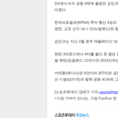
2라운드까지 공동 9위에 올랐던 김민규
어졌다.
한국프로골프(KPGA) 투어 통산 3승의
영한, 교포 선수 대니 리(뉴질랜드)와 
김민규는 지난 2월 호주 애들레이드 대
체
인
한편 3라운드에서 4타를 줄인 욘 람은 
럴 해턴(잉글랜드·12언더파 201타)과는
이태훈(캐나다)은 6언더파 207타로 공동
슨 디섐보(미국)과 함께 공동 41위에 
[스포츠투데이 강태구 기자
sports@st
<가장 가까이 만나는, 가장 FunFun 