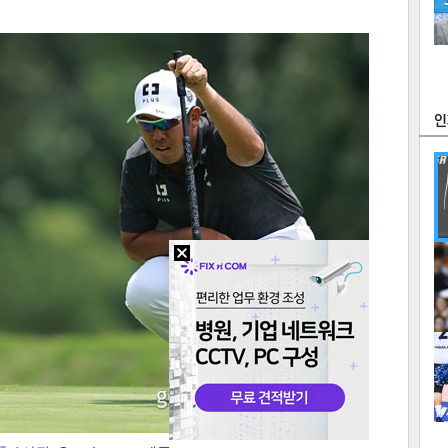
츠
라이프
포토
만화
FOC
많
연예
1
2
텍스
텍스
url 복
인쇄
목록