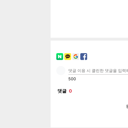
공유
유
로그
페이
트위
카카
밴드
네이