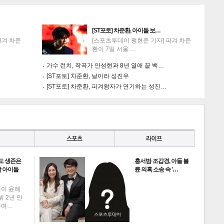
[ST포토] 차준환, 아이돌 보…
피겨 차준
[스포츠투데이 팽현준 기자] 피겨 차준
환이 7일 서울 …
가수 런치, 작곡가 안성현과 8년 열애 끝 백…
[ST포토] 차준환, 날아라 성진우
[ST포토] 차준환, 피겨왕자가 연기하는 성진…
도 생존은
홍서범·조갑경, 아들 불
 아이돌
륜 의혹 소송 속 '…
데이 윤혜
뷔 2년 만
하며…