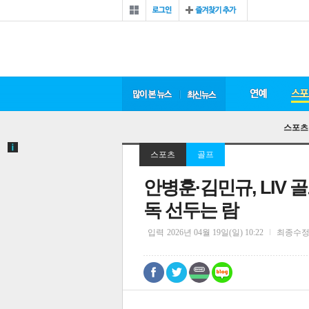
스포츠
스포츠
골프
안병훈·김민규, LIV 
독 선두는 람
입력
2026년 04월 19일(일) 10:22
최종수
0