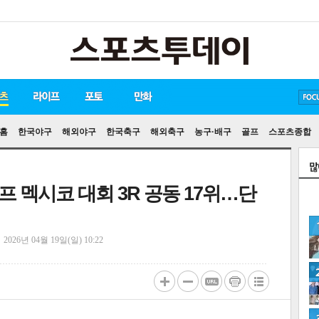
방탄소년단
손흥민
유아인
홈
한국야구
해외야구
한국축구
해외축구
농구·배구
골프
스포츠종합
골프 멕시코 대회 3R 공동 17위…단
정
2026년 04월 19일(일) 10:22