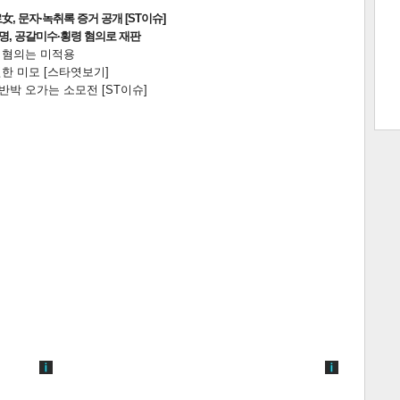
, 문자·녹취록 증거 공개 [ST이슈]
2명, 공갈미수·횡령 혐의로 재판
전 혐의는 미적용
한 미모 [스타엿보기]
트 크
트 축
사
하기
보기
박 오가는 소모전 [ST이슈]
스