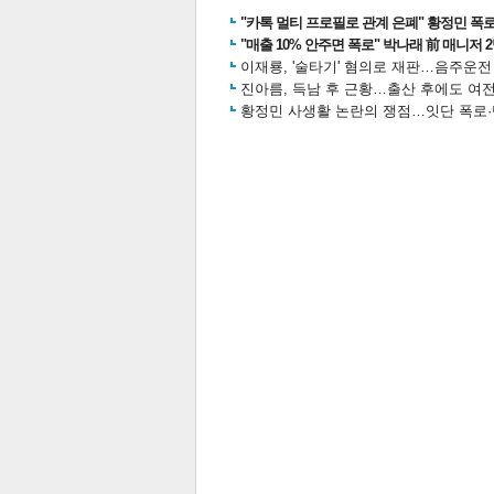
"카톡 멀티 프로필로 관계 은폐" 황정민 폭로女
"매출 10% 안주면 폭로" 박나래 前 매니저 
이재룡, '술타기' 혐의로 재판…음주운
진아름, 득남 후 근황…출산 후에도 여전
스북
터 공
달기
공유
버블
황정민 사생활 논란의 쟁점…잇단 폭로·반