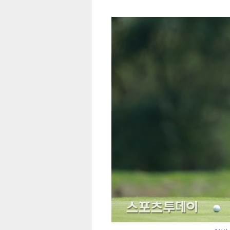
전
로그
즐겨찾기
많이 본 뉴스
최신 뉴스
연예
스포
페이
트위
댓글
밴드
네이