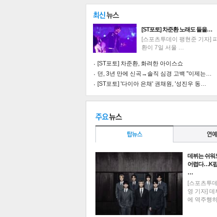
[ST포토] 차준환 노래도 들을…
[스포츠투데이 팽현준 기자] 
환이 7일 서울 …
[ST포토] 차준환, 화려한 아이스쇼
던, 3년 만에 신곡→솔직 심경 고백 "이제는…
[ST포토] '다이아 은채' 권채원, '성진우 동…
데뷔는 쉬워
어렵다…K팝
…
기
[스포츠투
영 기자] 데
에 역주행