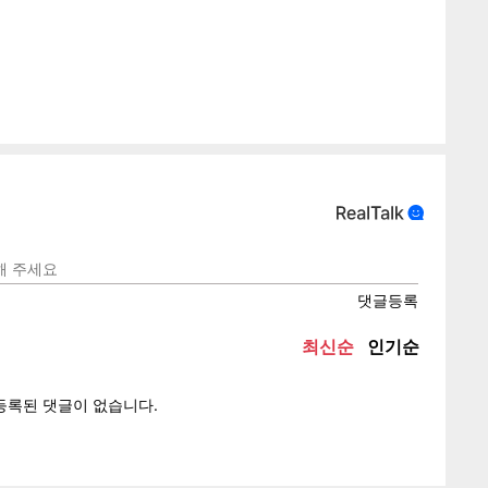
게
소
텍스
텍스
url 복
인쇄
목록