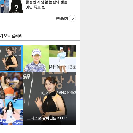
황정민 사생활 논란의 쟁점…
잇단 폭로·반…
스투펀
US
이 본 뉴스
스포츠
포토
드레스로 갈아입은 KLPGA …