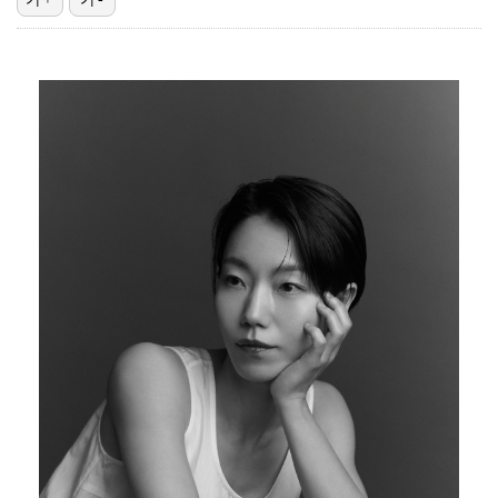
에스파, 고척돔 입성…공연 시작 40분 만에 첫 인사 …
"언론사 대표·국회의원도"…최연청, 판사 남편까지 화려…
박지민 아나운서 "발리까지 갔는데…'피의 게임2' 출연…
'첫 승 도전' 장은수 "우승 의식하기보다 내 플레이에…
'서명관·야고 연속골' 울산, 동해안 더비서 포항 제압…