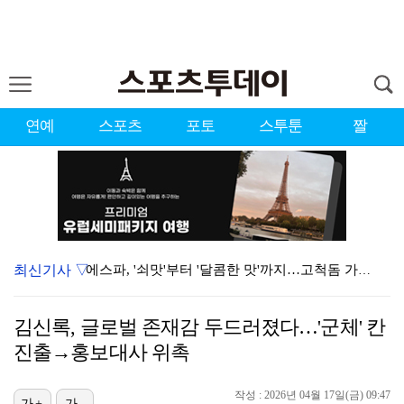
연예
스포츠
포토
스투툰
짤
최신기사 ▽
에스파, '쇠맛'부터 '달콤한 맛'까지…고척돔 가득 채…
블랙핑크, 10주년 행사 논란에 사과 "커뮤니케이션 문…
김신록, 글로벌 존재감 두드러졌다…'군체' 칸
'리그 2연패 정조준' 아스널, 뉴캐슬서 기마랑이스 영…
진출→홍보대사 위촉
에스파 고척돔 공연에 반가운 얼굴…아이들 미연·트와이스…
작성 : 2026년 04월 17일(금) 09:47
가+
가-
한국 남자배구, 중국 3-0 완파하고 동아시아선수권 결…