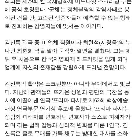
최되는 제79회 칸 국제영화제 미드나잇 스크리닝 부문
에 공식 초청됐다. '군체'는 정체불명의 감염사태로 봉
쇄된 건물 안, 고립된 생존자들이 예측할 수 없는 형태
로 진화하는 감염자들에 맞서는 이야기다.
김신록은 극 중 IT 업체 직원이자 최현석(지창욱)의 누
나인 최현희 역을 맡아 묵직한 열연을 펼쳤다. 그는 데
뷔 후 처음으로 칸 국제영화제 레드카펫을 밟게 되며
업계에 자신의 존재감을 강렬하게 드러낼 전망이다.
김신록의 활약은 스크린뿐만 아니라 무대에서도 빛났
다. 지난해 관객들의 뜨거운 성원과 평단의 극찬을 동
시에 이끌어낸 연극 '프리마 파시'로 제62회 백상예술
대상 연극부문 연기상 후보에 올랐다. '프리마 파시'는
성범죄 피해자를 변호하던 변호사가 스스로 피해자가
되며 겪는 법적 갈등과 심리적 변화를 다룬 1인극. 김
신록은 홀로 무대를 가득 채우는 방대한 대사를 소화