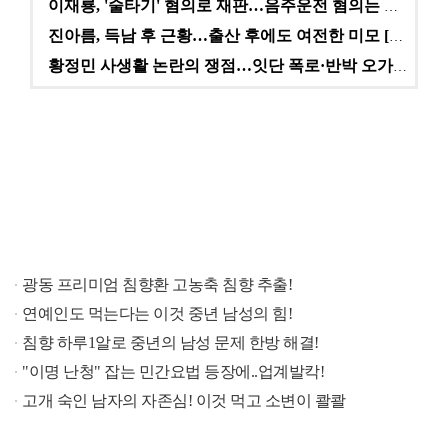
이재룡, '술타기' 혐의로 재판…음주운전 혐의는 미적용…
진아름, 득남 후 근황…출산 후에도 여전한 미모 [스타…
황정민 사생활 논란의 쟁점…잇단 폭로·반박 오가는 소모…