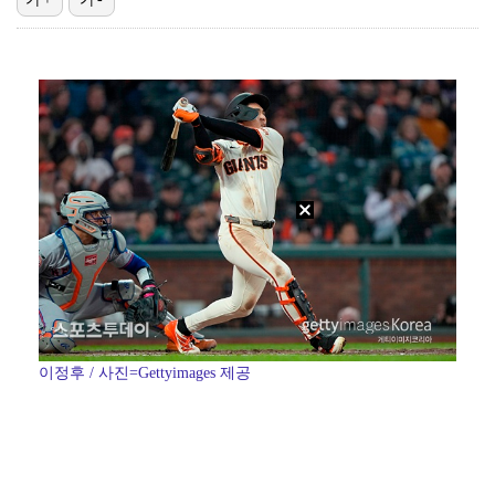
[ST포토] 유현조, 페어웨이 끝까지 가자
[ST포토] 서교림, 아쉬운 표정
[ST포토] 정지효, 퍼터 확인
[ST포토] 한진선, 기분 좋은 미소
[ST포토] 한진선, 타구 확인
이정후 / 사진=Gettyimages 제공