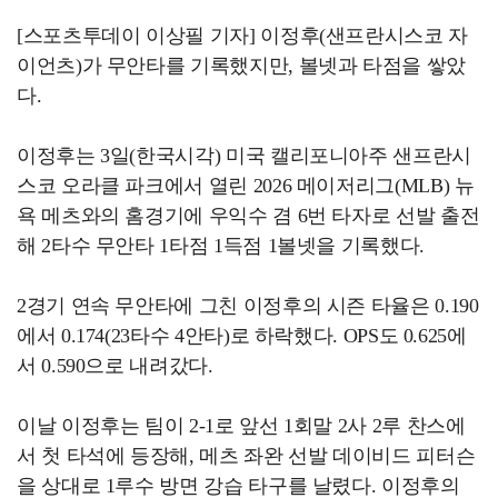
[스포츠투데이 이상필 기자] 이정후(샌프란시스코 자
이언츠)가 무안타를 기록했지만, 볼넷과 타점을 쌓았
다.
이정후는 3일(한국시각) 미국 캘리포니아주 샌프란시
스코 오라클 파크에서 열린 2026 메이저리그(MLB) 뉴
욕 메츠와의 홈경기에 우익수 겸 6번 타자로 선발 출전
해 2타수 무안타 1타점 1득점 1볼넷을 기록했다.
2경기 연속 무안타에 그친 이정후의 시즌 타율은 0.190
에서 0.174(23타수 4안타)로 하락했다. OPS도 0.625에
서 0.590으로 내려갔다.
이날 이정후는 팀이 2-1로 앞선 1회말 2사 2루 찬스에
서 첫 타석에 등장해, 메츠 좌완 선발 데이비드 피터슨
을 상대로 1루수 방면 강습 타구를 날렸다. 이정후의