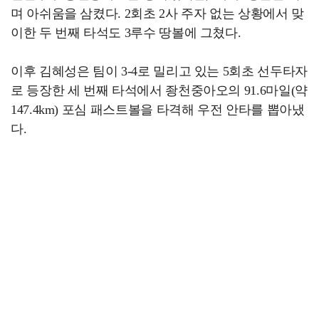
며 아쉬움을 삼켰다. 2회초 2사 주자 없는 상황에서 맞
이한 두 번째 타석도 3루수 땅볼에 그쳤다.
이후 김혜성은 팀이 3-4로 밀리고 있는 5회초 선두타자
로 등장한 세 번째 타석에서 좡천중아오의 91.6마일(약
147.4km) 포심 패스트볼을 타격해 우전 안타를 뽑아냈
다.