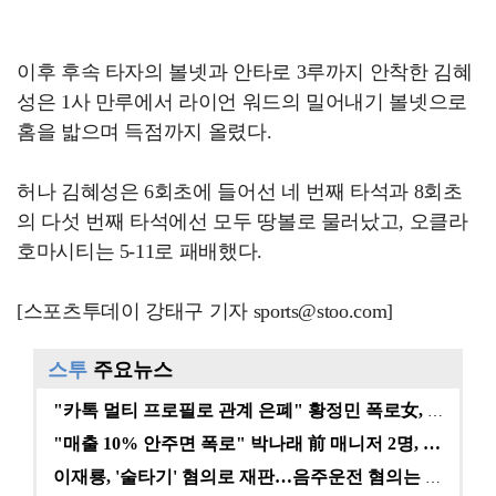
이후 후속 타자의 볼넷과 안타로 3루까지 안착한 김혜
성은 1사 만루에서 라이언 워드의 밀어내기 볼넷으로
홈을 밟으며 득점까지 올렸다.
허나 김혜성은 6회초에 들어선 네 번째 타석과 8회초
의 다섯 번째 타석에선 모두 땅볼로 물러났고, 오클라
호마시티는 5-11로 패배했다.
[스포츠투데이 강태구 기자 sports@stoo.com]
스투
주요뉴스
"카톡 멀티 프로필로 관계 은폐" 황정민 폭로女, 문자…
"매출 10% 안주면 폭로" 박나래 前 매니저 2명, …
이재룡, '술타기' 혐의로 재판…음주운전 혐의는 미적용…