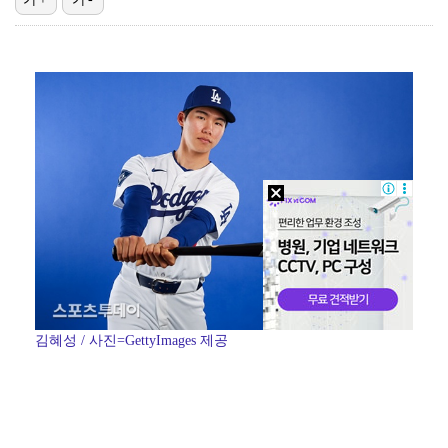
아이들, '톰보이'까지 MV 4억뷰 돌파…통산 3번째 …
[ST포토] 정지효, 수분 보충은 필수
[ST포토] 전예성, 파세이브로 시작
[ST포토] 유현조, 페어웨이 끝까지 가자
[ST포토] 에이밍 하는 김민주
김혜성 / 사진=GettyImages 제공