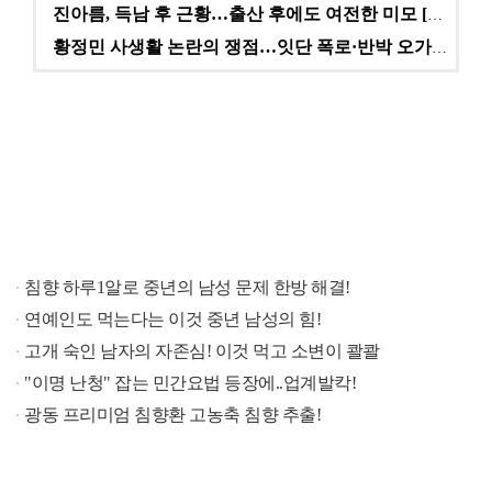
진아름, 득남 후 근황…출산 후에도 여전한 미모 [스타…
황정민 사생활 논란의 쟁점…잇단 폭로·반박 오가는 소모…