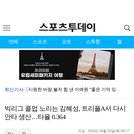
연예
스포츠
포토
스투툰
짤
최신기사 ▽
시원한 바람 불자 힘 낸 이예원 "좋은 기억 있는 테디…
강채연, 제주삼다수 3R 선두 질주…서어진·장은수 1타…
빅리그 콜업 노리는 김혜성, 트리플A서 다시
'전참시' 리센느 메이 "희망 보이지 않아 팀 탈퇴 고…
안타 생산…타율 0.364
[ST포토] 정지효, 퍼터 확인
작성 : 2026년 04월 02일(목) 09:17
가+
가-
"친한 척 좀 해"…나영석·배정남, 불화설 재차 해명(…