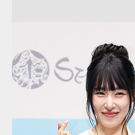
전
로그
즐겨찾기
많이 본 뉴스
최신 뉴스
연예
스포츠
라이프
포토
이
이슈 키워드