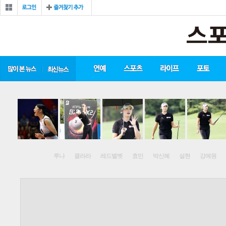
루나
클라라
레드벨벳
효민
박신혜
설현
강예원