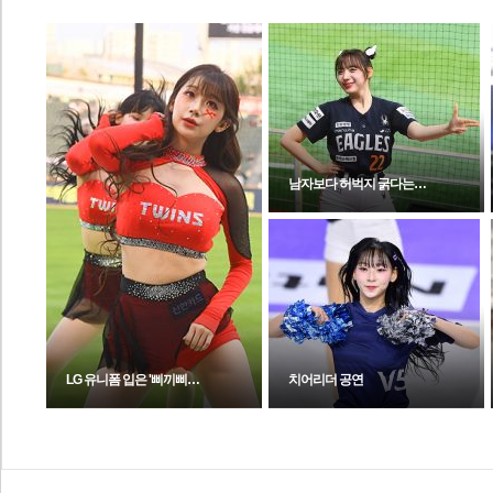
체
인
남자보다 허벅지 굵다는…
LG 유니폼 입은 '삐끼삐…
치어리더 공연
전