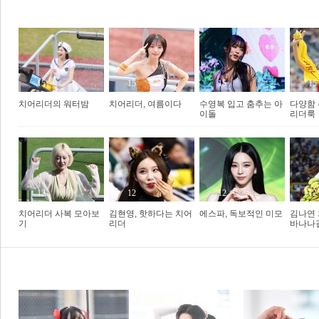
Hot&Cool
15
15
15
15
치어리더의 워터밤
치어리더, 여름이다
수영복 입고 춤추는 아
다양함
이돌
리더룩
�
12
12
12
12
치어리더 사복 모아보
김현영, 핫하다는 치어
에스파, 독보적인 미모
김나연 
기
리더
바나나
1
2
3