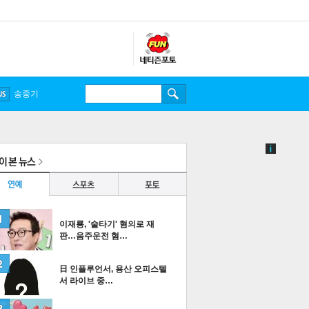
송중기
이재룡, '술타기' 혐의로 재
판…음주운전 혐…
日 인플루언서, 용산 오피스텔
서 라이브 중…