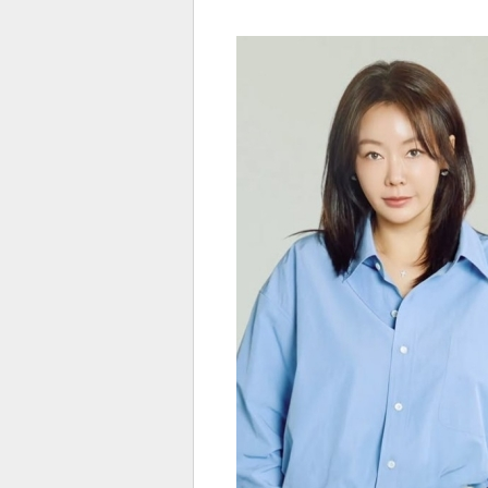
전
로그
즐겨찾기
많이 본 뉴스
최신 뉴스
연예
스포
페이
트위
댓글
밴드
네이