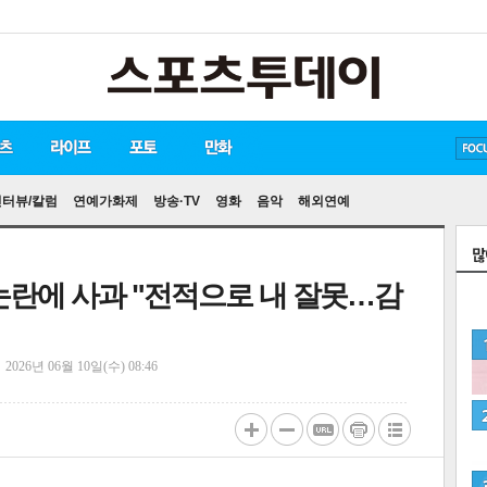
방탄소년단
손흥민
유아인
인터뷰/칼럼
연예가화제
방송·TV
영화
음악
해외연예
논란에 사과 "전적으로 내 잘못…감
정
2026년 06월 10일(수) 08:46