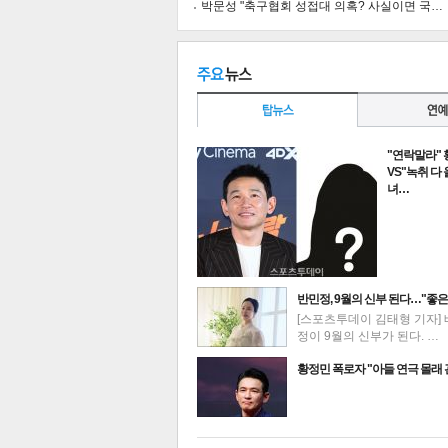
박문성 "축구협회 성접대 의혹? 사실이면 국…
"연락말라"
VS"녹취 다
녀…
반민정, 9월의 신부 된다…"좋은
[스포츠투데이 김태형 기자] 
정이 9월의 신부가 된다. …
최신뉴스
기
황정민 폭로자 "아들 연극 몰래