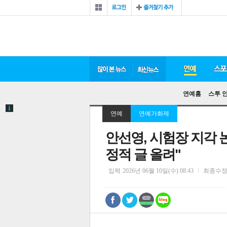
연예홈
스투 
연예
연예가화제
안선영, 시험장 지각 
정적 글 올려"
입력
2026년 06월 10일(수) 08:43
최종수
0