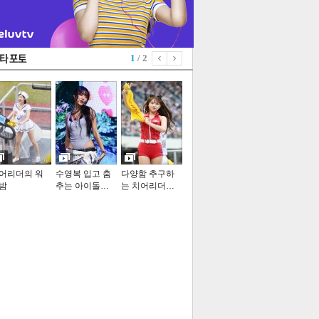
1
/ 2
어리더의 워
수영복 입고 춤
다양함 추구하
밤
추는 아이돌…
는 치어리더…