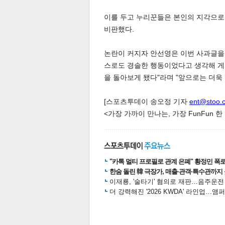
이를 두고 누리꾼들은 본인의 지각으로
비판했다.
논란이 커지자 안선영은 이번 사과글을 
스로도 경솔한 행동이었다고 생각해 게
을 돌아보게 됐다"라며 "앞으로는 더욱
체
인
[스포츠투데이 송오정 기자
ent@stoo.
<가장 가까이 만나는, 가장 FunFun 
"카톡 멀티 프로필로 관계 은폐" 황정민 폭로女
한숨 돌린 韓 극장가, 매출·관객·특수관까지 
이재룡, '술타기' 혐의로 재판…음주운
더 강력해진 '2026 KWDA' 라인업