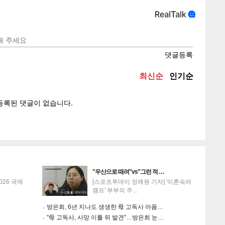
텍스
텍스
url 복
인쇄
목록
게
소
"우산으로 때려"vs"그런 적 …
026 국제
[스포츠투데이 정예원 기자] '이혼숙려
캠프' 부부의 주…
방은희, 6년 지나도 생생한 母 고독사 아픔…
"母 고독사, 사망 이틀 뒤 발견"…방은희 눈…