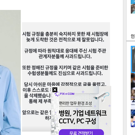
츠
라이프
포토
만화
FOC
많
연예
1
2
텍스
텍스
url 복
인쇄
목록