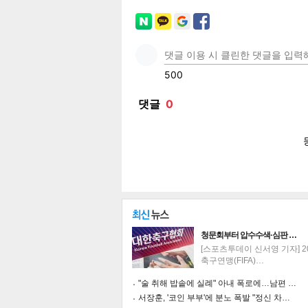
페이
트위
카카
밴드
네이
공유
유
로그
청문회부터 압수수색·심판 …
[스포츠투데이 신서영 기자] 2
축구연맹(FIFA)…
"술 취해 밥솥에 실례" 아내 폭로에…남편 …
서장훈, '코인 부부'에 분노 폭발 "정신 차…