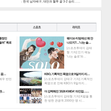
한국 남자배구, 대만과 혈투 끝 3-2 승리……
 황정민
웨이브·티빙에선 왜 안
 올려" 폭로
나오지?…'나는 솔…
[스포츠투데이 김태
형 기자] 인기 예능
'나는 솔로'와…
 꿈…
KBO, 기록적인 폭염으로 9일까지 리…
배우 반민
[스포츠투데이 강태구 기자] 기록적인
폭염으로 인해 KBO가 9일까지…
 관…
더 강력해진 '2026 KWDA' 라인업……
[스포츠투데이 김태형 기자] K팝을 통
한 방한 관광객 2000만 명 시…