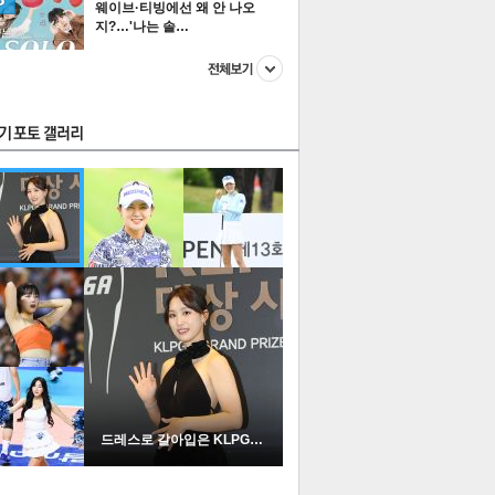
웨이브·티빙에선 왜 안 나오
지?…'나는 솔…
스투펀
US
이 본 뉴스
스포츠
포토
드레스로 갈아입은 KLPGA …