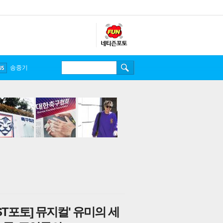
송중기
ST포토] 뮤지컬' 유미의 세