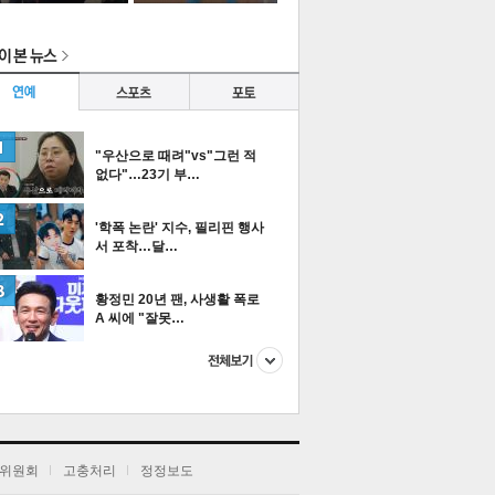
이
다
타포토
"우산으로 때려"vs"그런 적
없다"…23기 부…
공유
공유
공유
로그
공유
'학폭 논란' 지수, 필리핀 행사
서 포착…달…
이
다
티즌 포토
황정민 20년 팬, 사생활 폭로
A 씨에 "잘못…
위원회
고충처리
정정보도