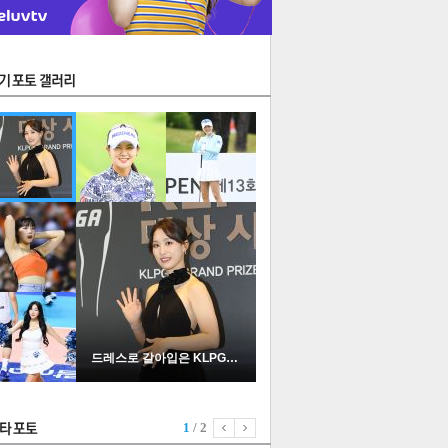
스북
터
오톡
공유
버블
일
드레스로 갈아입은 KLPGA …
1
/ 2