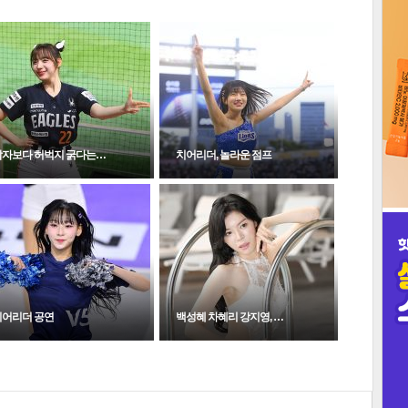
남자보다 허벅지 굵다는…
치어리더, 놀라운 점프
치어리더 공연
백성혜 차혜리 강지영, …