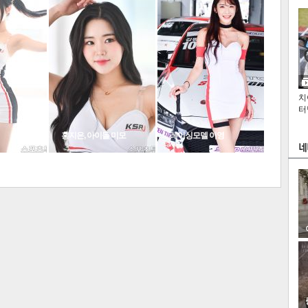
더보기
인
치
터
홍지은, 아이돌 미모
레이싱모델 이영
이
다