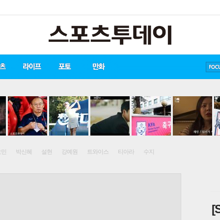
방탄소년단
손흥민
유아인
효민
박신혜
설현
강예원
트와이스
티아라
수지
[