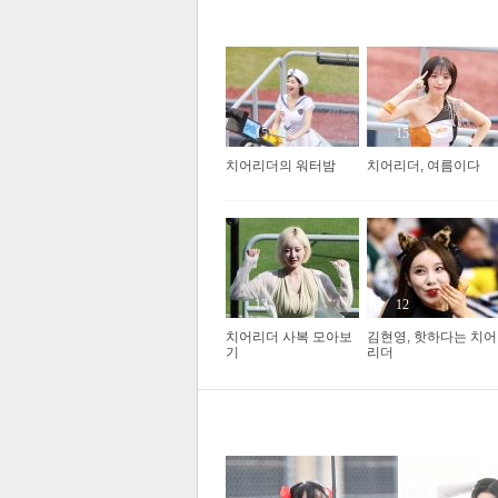
Hot&Cool
15
15
치어리더의 워터밤
치어리더, 여름이다
�
12
12
치어리더 사복 모아보
김현영, 핫하다는 치어
기
리더