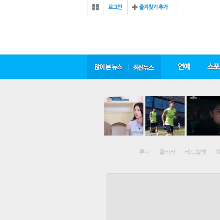
루나
클라라
레드벨벳