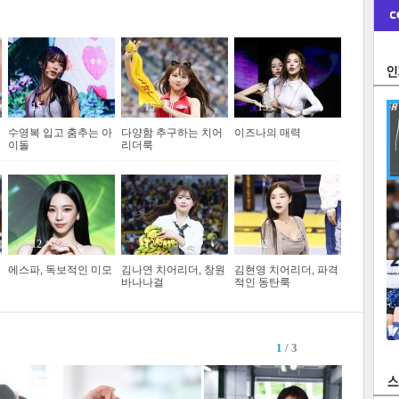
15
15
15
수영복 입고 춤추는 아
다양함 추구하는 치어
이즈나의 매력
이돌
리더룩
기
�
12
12
12
에스파, 독보적인 미모
김나연 치어리더, 창원
김현영 치어리더, 파격
바나나걸
적인 동탄룩
1
/ 3
1
2
3