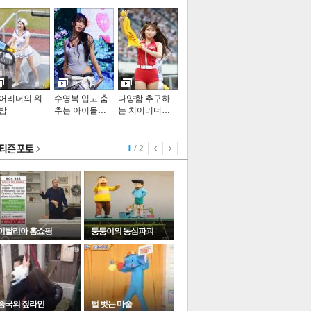
기포토
어리더의 워
수영복 입고 춤
다양함 추구하
밤
추는 아이돌…
는 치어리더…
1
/ 2
이탈리아 홈쇼핑
퉁퉁이의 동심파괴
중국의 짚라인
털 벗는 마술