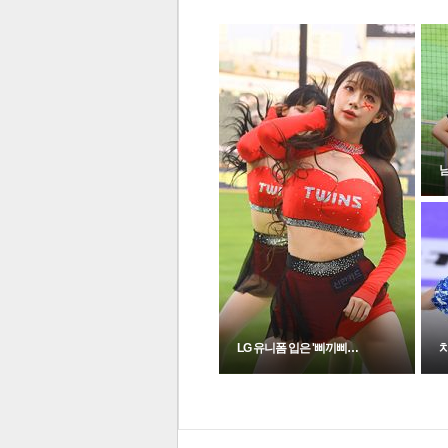
체
인
LG 유니폼 입은 '삐끼삐…
전