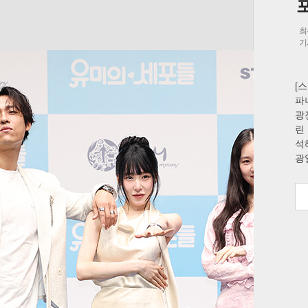
최
기
[
파
츠
라이프
포토
만화
광
FOC
린
석
광일