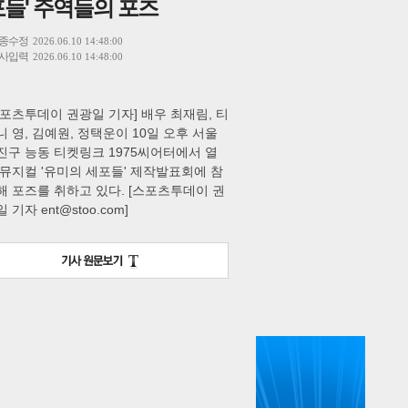
포들' 주역들의 포즈
종수정
2026.06.10 14:48:00
사입력
2026.06.10 14:48:00
스투펀
스포츠투데이 권광일 기자] 배우 최재림, 티
니 영, 김예원, 정택운이 10일 오후 서울
진구 능동 티켓링크 1975씨어터에서 열
US
 뮤지컬 '유미의 세포들' 제작발표회에 참
해 포즈를 취하고 있다. [스포츠투데이 권
 기자 ent@stoo.com]
다
페이
트위
카카
밴드
네이
이메
공유해요