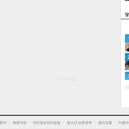
스
네
愿묎퀬�덈궡
ㅼ
문의
회원약관
개인정보처리방침
청소년 보호정책
윤리강령
이용자