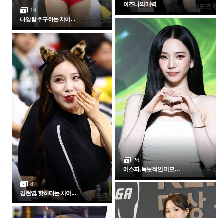
이즈나의 매력
16
다양함 추구하는 치어…
26
에스파, 독보적인 미모…
8
김현영, 핫하다는 치어…