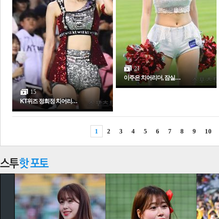
21
이주은 치어리더, 잠실…
15
KT위즈 정희정 치어리…
1
2
3
4
5
6
7
8
9
10