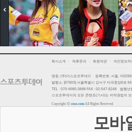
회사소개
제휴문의
회원약관
개인정보처
명칭: (주)더스포츠투데이
등록번호: 서울, 아026
보
발행소: [07803] 서울특별시 강서구 마곡중앙6로 66,
TEL : 070-4680-3898 FAX : 02-547-8248
발행년월일
스포츠투데이의 모든 콘텐츠(기사)는 저작권법의 보호를
Copyright ⓒ
stoo.com
All Rights Reserved.
스투 핫 포토
모바