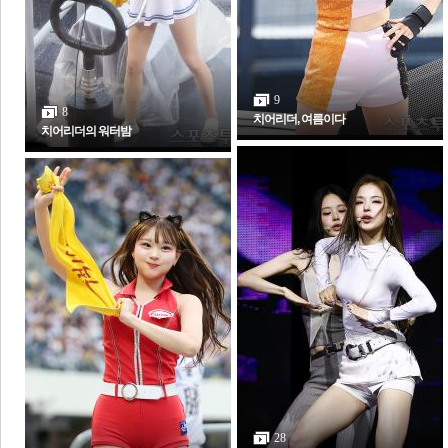
전
로그
즐겨찾기
9
8
치어리더, 여름이다
치어리더의 워터밤
많이 본 뉴스
최신 뉴스
연예
스포츠
라이프
포토
포토갤러리
28