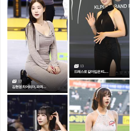
체
인
13
드레스로 갈아입은 KL…
13
김현영 치어리더, 파격…