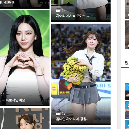
즈나의 매력
17
치어리더 사복 모아보…
스
26
파, 독보적인 미모…
12
김나연 치어리더, 창원…
네