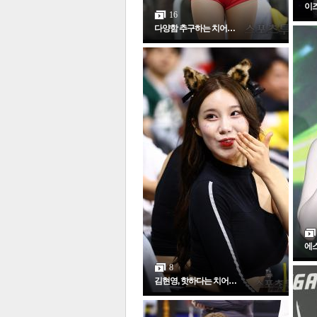
이
16
다양함 추구하는 치어…
에스
8
김현영, 핫하다는 치어…