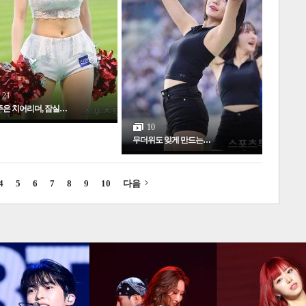
3
21
은 치어리더, 잠실…
10
무더위도 잊게 만드는…
4
5
6
7
8
9
10
다음