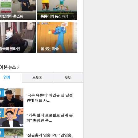
이탈리아 홈쇼핑
퉁퉁이의 동심파괴
중국의 짚라인
털 벗는 마술
이
다
타포토
'극우 유튜버' 배인규 신 남성
연대 대표 사…
"카톡 멀티 프로필로 관계 은
폐" 황정민 폭…
이
다
티즌 포토
'산골총각 영웅' PD "임영웅,