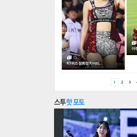
이주
15
KT위즈 정희정 치어리…
1
2
3