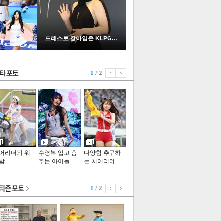
드레스로 갈아입은 KLPGA …
스투펀
1
/ 2
US
기포토
어리더의 워
수영복 입고 춤
다양함 추구하
밤
추는 아이돌…
는 치어리더…
1
/ 2