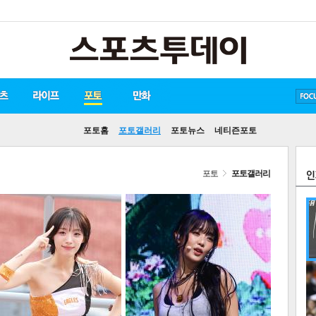
송중기
방탄소년단
손흥민
포토홈
포토갤러리
포토뉴스
네티즌포토
포토
포토갤러리