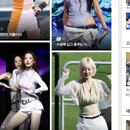
9
어리더, 여름이다
17
수영복 입고 춤추는 아…
츠
라이프
포토
만화
FOC
인
치
터
28