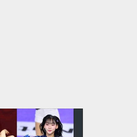
더보기
전
음