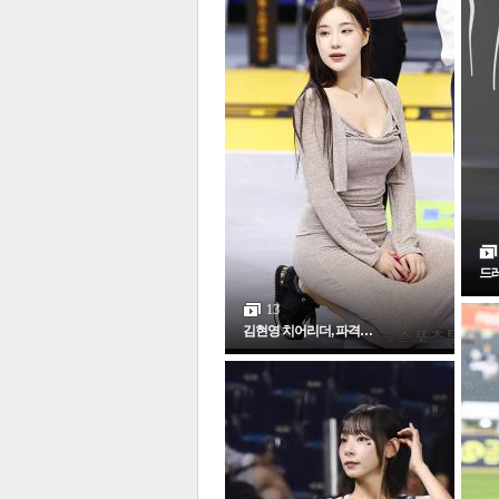
체
인
드레
13
김현영 치어리더, 파격…