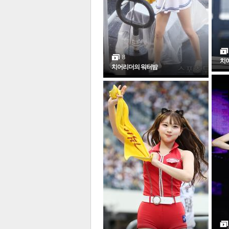
전
로그
즐겨찾기
8
치
치어리더의 워터밤
많이 본 뉴스
최신 뉴스
연예
스포
포토갤러리