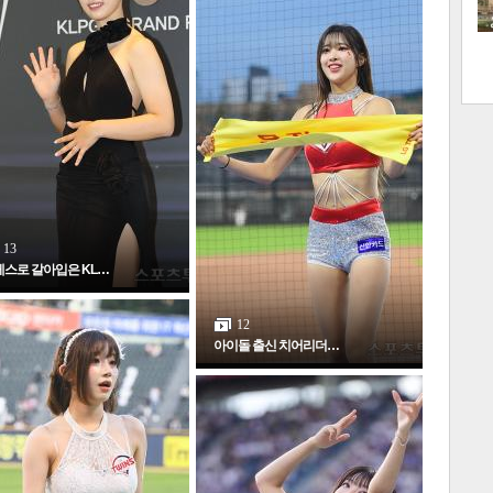
13
스로 갈아입은 KL…
많
연예
12
아이돌 출신 치어리더…
1
2