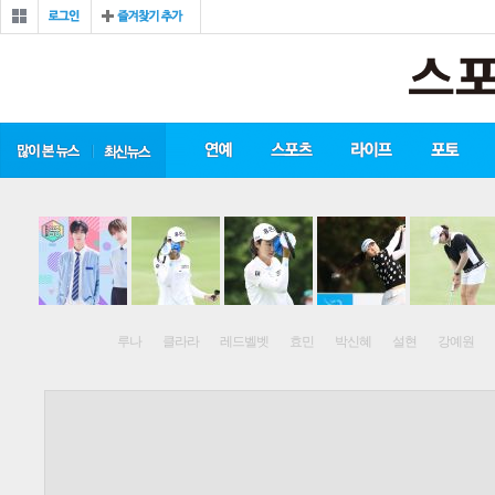
루나
클라라
레드벨벳
효민
박신혜
설현
강예원