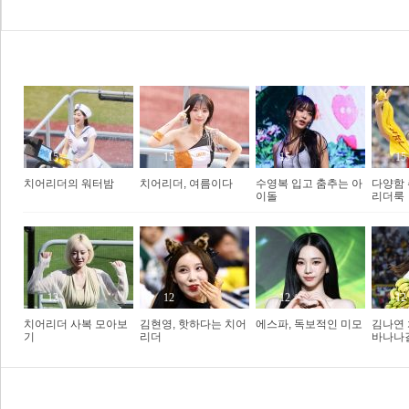
Hot&Cool
15
15
15
15
치어리더의 워터밤
치어리더, 여름이다
수영복 입고 춤추는 아
다양함
이돌
리더룩
보
�
12
12
12
12
치어리더 사복 모아보
김현영, 핫하다는 치어
에스파, 독보적인 미모
김나연 
기
리더
바나나