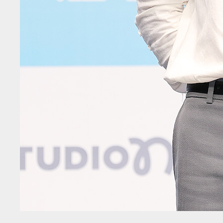
체
인
전