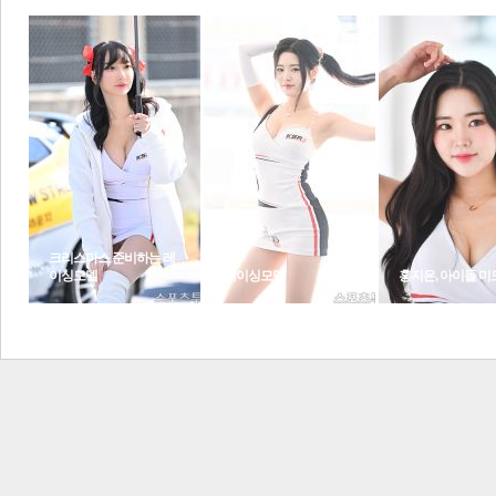
1
2
3
포토갤러리
포토뉴스
크리스마스 준비하는 레
이싱모델
레이싱모델
홍지은, 아이돌 미