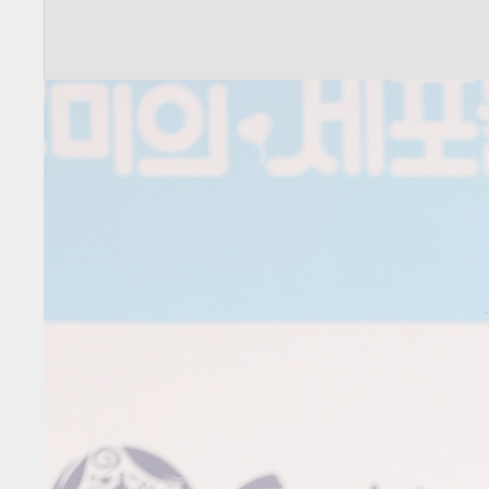
전
로그
즐겨찾기
많이 본 뉴스
최신 뉴스
연예
스포츠
라이프
포토
이
이슈 키워드