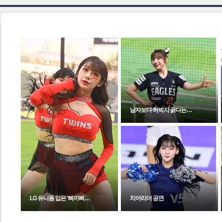
남자보다 허벅지 굵다는…
LG 유니폼 입은 '삐끼삐…
치어리더 공연