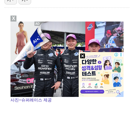
변우석, 아이유 생일 맞아 특별 주문 제작 케이크 선물…
X
던, 3년 만에 신곡→솔직 심경 고백 "이제는 있는 그…
[ST포토] 차준환, 심장이 뛰는 연기
[ST포토] 차준환, 아이돌 보다 잘생긴 얼굴
[ST포토] 차준환, 아이돌급 미남
사진=슈퍼레이스 제공