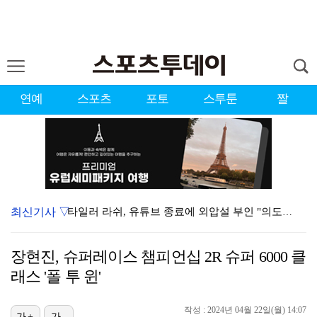
연예
스포츠
포토
스투툰
짤
최신기사 ▽
타일러 라쉬, 유튜브 종료에 외압설 부인 "의도한 바 …
가수 런치, 작곡가 안성현과 8년 열애 끝 백년가약…결…
장현진, 슈퍼레이스 챔피언십 2R 슈퍼 6000 클
런치, 안성현과 내일(8일) 결혼…가수·작곡가 부부 탄…
래스 '폴 투 윈'
[ST포토] 유지나, 더워도 즐겁게
작성 : 2024년 04월 22일(월) 14:07
가+
가-
상위권 유지한 서교림 "아이언샷 덕분에 타수 줄여…컨디…