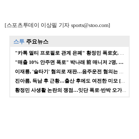
[스포츠투데이 이상필 기자 sports@stoo.com]
스투
주요뉴스
"카톡 멀티 프로필로 관계 은폐" 황정민 폭로女, 문자…
"매출 10% 안주면 폭로" 박나래 前 매니저 2명, …
이재룡, '술타기' 혐의로 재판…음주운전 혐의는 미적용…
진아름, 득남 후 근황…출산 후에도 여전한 미모 [스타…
황정민 사생활 논란의 쟁점…잇단 폭로·반박 오가는 소모…