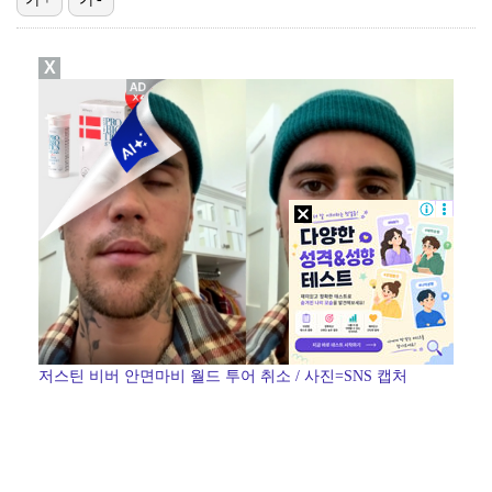
이강인, 아틀레티코 마드리드 첫 훈련 진행…9일 맨시티…
X
폭발물 지킨 안보현, '악마 교관' 정은채와 재회(재벌…
대놓고 '심판 마사지'로 결재 받기도…최종 결재권자는 …
'1라운드 115위' 김민별, 2라운드 7타 줄이며 7…
외신까지 퍼지고 있는 축구협회 성접대 논란…2002 한…
저스틴 비버 안면마비 월드 투어 취소 / 사진=SNS 캡처