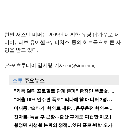
한편 저스틴 비버는 2009년 데뷔한 유명 팝가수로 '베
이비', '러브 유어셀프', '피치스' 등의 히트곡으로 큰 사
랑을 받고 있다.
[스포츠투데이 임시령 기자 ent@stoo.com]
스투
주요뉴스
"카톡 멀티 프로필로 관계 은폐" 황정민 폭로女, 문자…
"매출 10% 안주면 폭로" 박나래 前 매니저 2명, …
이재룡, '술타기' 혐의로 재판…음주운전 혐의는 미적용…
진아름, 득남 후 근황…출산 후에도 여전한 미모 [스타…
황정민 사생활 논란의 쟁점…잇단 폭로·반박 오가는 소모…