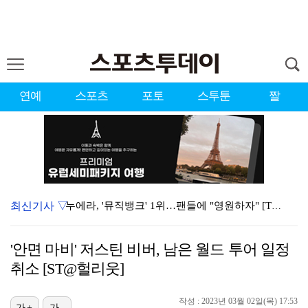
연예
스포츠
포토
스투툰
짤
최신기사 ▽
누에라, '뮤직뱅크' 1위…팬들에 "영원하자" [TV캡…
강채연, 제주삼다수 2R 깜짝 선두 도약…박민지 공동 …
'안면 마비' 저스틴 비버, 남은 월드 투어 일정
폭발까지 5분…안보현·정은채, 목숨 건 사투 시작(재벌…
취소 [ST@헐리웃]
서장훈 감독 "내 능력 부족" 자책하게 만든 펜타곤과의…
작성 : 2023년 03월 02일(목) 17:53
가+
가-
대한축구협회의 '심판 성접대'…최악의 경우 런던 올림픽…