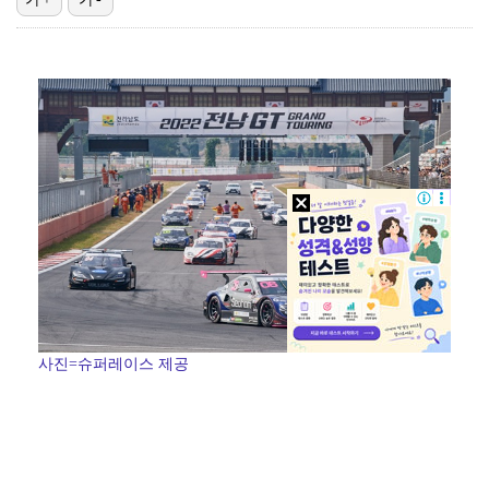
'서준맘' 박세미, 열애 중 최초 고백 "1살 연하…연…
[ST포토] 서교림, 아쉬움 가득한 표정
[ST포토] 서교림, 아까운 버디 찬스
[ST포토] 서교림, 아침부터 더워요
[ST포토] 안송이, 힘찬 티샷
사진=슈퍼레이스 제공