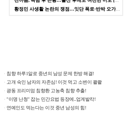
진아름, 득남 후 근황…출산 후에도 여전한 미모 [스타…
황정민 사생활 논란의 쟁점…잇단 폭로·반박 오가는 소모…