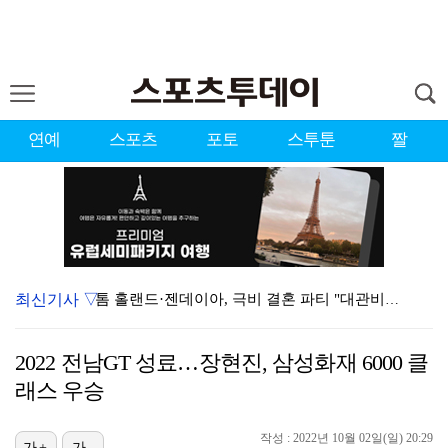
연예
스포츠
포토
스투툰
짤
최신기사 ▽
톰 홀랜드·젠데이아, 극비 결혼 파티 "대관비만 9억 …
황재균, 직접 알린 은퇴식 연기 "마지막 인사 제대로 …
2022 전남GT 성료…장현진, 삼성화재 6000 클
블랙핑크, 데뷔 10주년 행사에 전원 참석 확정 [공식…
래스 우승
로켓펀치 수윤, 울림엔터 떠난다…"어리숙했던 나를 믿어…
작성 : 2022년 10월 02일(일) 20:29
가+
가-
김규원, 뒤늦게 알려진 공익 시절 선행 "소변 실수한 …