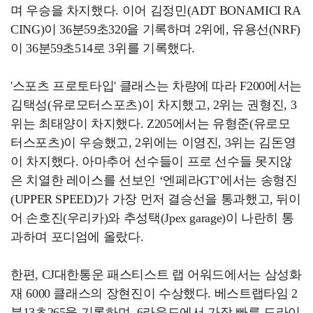
며 우승을 차지했다. 이어 김정민(ADT BONAMICI RA
CING)이 36분59초320을 기록하며 2위에, 유용선(NRF)
이 36분59초514로 3위를 기록했다.
'스포츠 프로토타입' 클래스는 차량에 따라 F200에서는
김택성(유로모터스포츠)이 차지했고, 2위는 권형진, 3
위는 최태양이 차지했다. Z205에서는 유형준(유로모
터스포츠)이 우승했고, 2위에는 이영진, 3위는 김돈영
이 차지했다. 아마추어 선수들이 프로 선수들 못지않
은 치열한 레이스를 선보인 ‘엔페라GT’에서는 송형진
(UPPER SPEED)가 가장 먼저 결승선을 통과했고, 뒤이
어 손호진(우리카)와 추성택(Jpex garage)이 나란히 통
과하며 포디엄에 올랐다.
한편, CJ대한통운 패스티스트 랩 어워드에서는 삼성화
재 6000 클래스의 장현진이 수상했다. 베스트랩타임 2
분13초265을 기록하며, 6라운드에서 가장 빠른 드라이