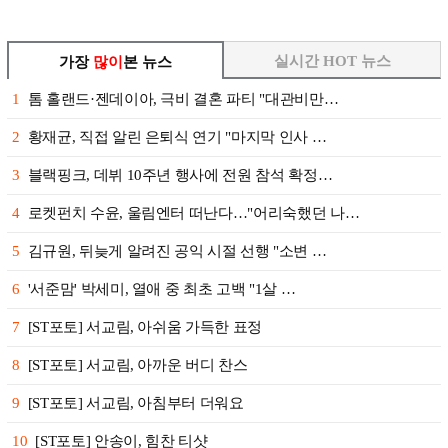
실시간 HOT 뉴스
가장
많이
본 뉴스
1
톰 홀랜드·젠데이아, 극비 결혼 파티 "대관비만…
2
황재균, 직접 알린 은퇴식 연기 "마지막 인사 …
3
블랙핑크, 데뷔 10주년 행사에 전원 참석 확정…
4
로켓펀치 수윤, 울림엔터 떠난다…"어리숙했던 나…
5
김규원, 뒤늦게 알려진 공익 시절 선행 "소변 …
6
'서준맘' 박세미, 열애 중 최초 고백 "1살 …
7
[ST포토] 서교림, 아쉬움 가득한 표정
8
[ST포토] 서교림, 아까운 버디 찬스
9
[ST포토] 서교림, 아침부터 더워요
10
[ST포토] 안송이, 힘찬 티샷