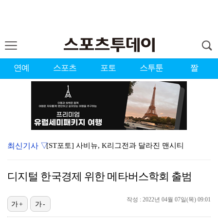
연예
스포츠
포토
스투툰
짤
최신기사 ▽
[ST포토] 사비뉴, K리그전과 달라진 맨시티
[ST포토] 에이티즈 산, 'ATM 유니폼 입고 시축'
디지털 한국경제 위한 메타버스학회 출범
[ST포토] 패스하는 도밍게스, AT마드리드 뛰는 16…
[ST포토] 슛 때리는 마르무시
작성 : 2022년 04월 07일(목) 09:01
가+
가-
[ST포토] 맨시티 세메뇨, 측면돌파