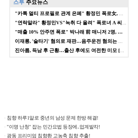
스투
주요뉴스
"카톡 멀티 프로필로 관계 은폐" 황정민 폭로女, 문자…
"연락말라" 황정민VS"녹취 다 올려" 폭로녀 A 씨,…
"매출 10% 안주면 폭로" 박나래 前 매니저 2명, …
이재룡, '술타기' 혐의로 재판…음주운전 혐의는 미적용…
진아름, 득남 후 근황…출산 후에도 여전한 미모 [스타…