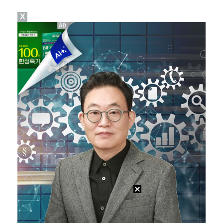
X
[ST포토] 오블락, 한발 빠르게
[ST포토] 에이티즈 산, 애교왕자
[ST포토] 시축하는 에이티즈 산, '손키스로 인사'
[ST포토] AT마드리드 도밍게스, 맨시티 상대로 골 …
[ST포토] 선수들과 이야기 하는 디에고 시메오네 감독…