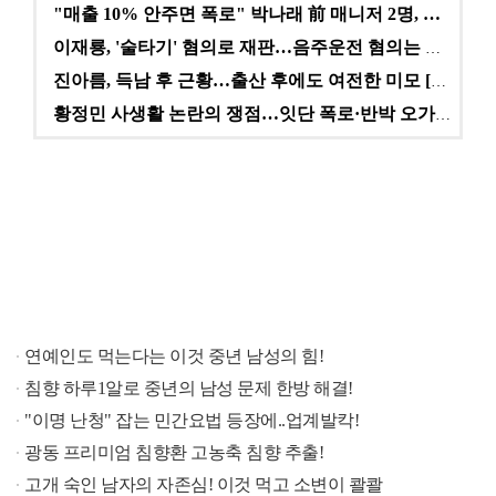
"매출 10% 안주면 폭로" 박나래 前 매니저 2명, …
이재룡, '술타기' 혐의로 재판…음주운전 혐의는 미적용…
진아름, 득남 후 근황…출산 후에도 여전한 미모 [스타…
황정민 사생활 논란의 쟁점…잇단 폭로·반박 오가는 소모…