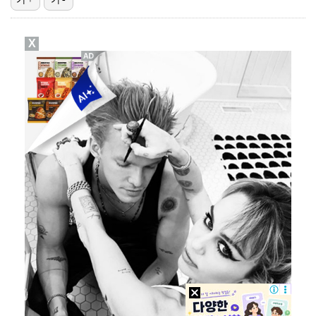
[ST포토] 정지효, 반가운 손인사
X
[ST포토] 더울 때 만나는 아이스쇼
[ST포토] 마서영, 나이스 퍼팅
[ST포토] 차준환 안무 참여로 높아진 퀄리티
[ST포토] 성은정, 캐디와 퍼트라인 확인