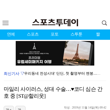
연예
스포츠
포토
스투툰
짤
최신기사 ▽
'우리동네 전성시대' 딘딘, 첫 촬영부터 멘붕…시작부터…
오마이걸 효정 "연예계 유일한 김대호 라인" 선언…멤버…
마일리 사이러스, 성대 수술…♥코디 심슨 간
서장훈 감독 "내 능력 부족" 자책하게 만든 펜타곤과의…
호 중 [ST@할리웃]
정해인X강하늘X이청아X유재명X김선영 뭉쳤다…'아가미',…
작성 : 2019년 11월 14일(목) 09:42
가+
가-
'오징어 게임' 미국판 스핀오프, 제작 무산설 "넷플릭…