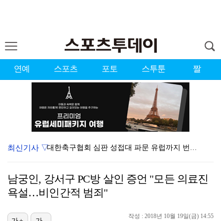
연예
스포츠
포토
스투툰
짤
최신기사 ▽
대한축구협회 심판 성접대 파문 유럽까지 번졌다…佛 매체…
'첫 승 도전' 장은수 "우승 의식하기보다 내 플레이에…
남궁인, 강서구 PC방 살인 증언 "모든 의료진
'황정민 스토킹 혐의' A씨 11일 결심 공판
욕설…비인간적 범죄"
[ST포토] 선수들 지켜보는 디에고 시메오네 감독
작성 : 2018년 10월 19일(금) 14:55
[ST포토] 이강인, 환하게 웃으며
가+
가-