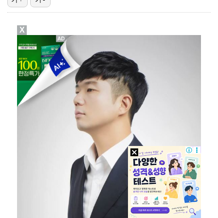
맨시티 마레스카 감독 "이강인은 훌륭한 선수…아틀레티코…
X
[ST포토] 이강인, 이적 후 밝아진 얼굴
[ST포토] 오픈트레이닝 나서는 이강인
[ST포토] 호세 히메네스, 한국 팬들 외침에 미소
[ST포토] 이강인 합류한 AT 마드리드