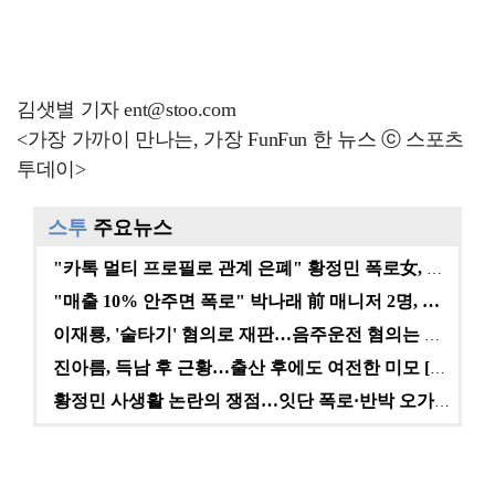
김샛별 기자 ent@stoo.com
<가장 가까이 만나는, 가장 FunFun 한 뉴스 ⓒ 스포츠
투데이>
스투
주요뉴스
"카톡 멀티 프로필로 관계 은폐" 황정민 폭로女, 문자…
"매출 10% 안주면 폭로" 박나래 前 매니저 2명, …
이재룡, '술타기' 혐의로 재판…음주운전 혐의는 미적용…
진아름, 득남 후 근황…출산 후에도 여전한 미모 [스타…
황정민 사생활 논란의 쟁점…잇단 폭로·반박 오가는 소모…