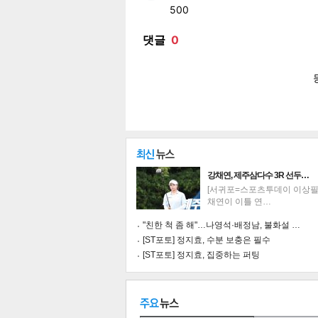
페이
트위
카카
밴드
네이
공유
유
로그
강채연, 제주삼다수 3R 선두…
[서귀포=스포츠투데이 이상필 
채연이 이틀 연…
"친한 척 좀 해"…나영석·배정남, 불화설 …
[ST포토] 정지효, 수분 보충은 필수
[ST포토] 정지효, 집중하는 퍼팅