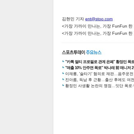
김현민 기자
ent@stoo.com
<가장 가까이 만나는, 가장 FunFun 
<가장 가까이 만나는, 가장 FunFun 
체
인
"카톡 멀티 프로필로 관계 은폐" 황정민 폭로女
"매출 10% 안주면 폭로" 박나래 前 매니저 
이재룡, '술타기' 혐의로 재판…음주운
진아름, 득남 후 근황…출산 후에도 여전
황정민 사생활 논란의 쟁점…잇단 폭로·반