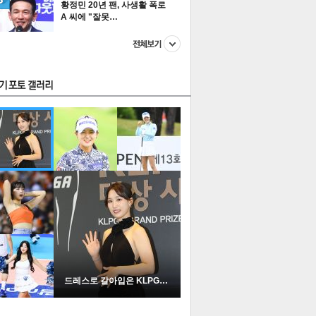
황정민 20년 팬, 사생활 폭로
A 씨에 "잘못…
스투펀
US
이 본 뉴스
스포츠
포토
드레스로 갈아입은 KLPGA …