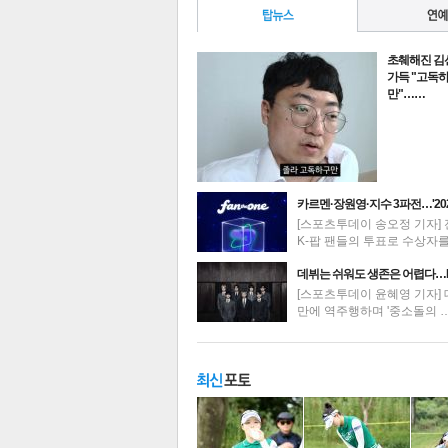
초췌해진 김
가득 "고독
만"……
카르멘·장원영·지수 3파전…'20
[스포츠투데이 송오정 기자] 
K-팝 팬들의 투표로 수상자
최신뉴스
데뷔는 쉬워도 생존은 어렵다…
[스포츠투데이 윤혜영 기자] 
만에 역주행하며 '중소돌의 
기