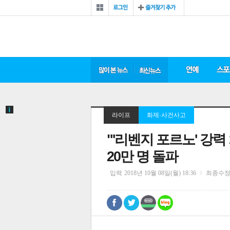
라이프
화제·사건사고
"'리벤지 포르노' 강
20만 명 돌파
입력
2018년 10월 08일(월) 18:36
최종수
0