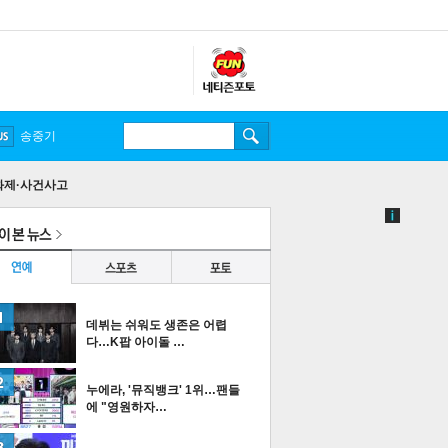
송중기
화제·사건사고
데뷔는 쉬워도 생존은 어렵
다…K팝 아이돌 …
누에라, '뮤직뱅크' 1위…팬들
에 "영원하자…