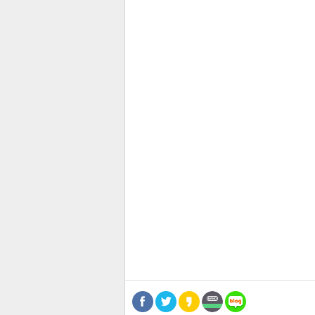
스북
터 공
달기
공유
버블
관련뉴스