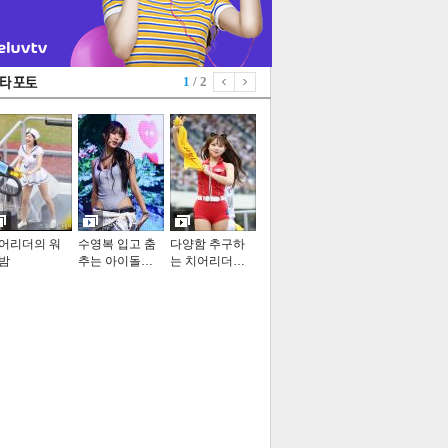
1
/ 2
어리더의 워
수영복 입고 춤
다양함 추구하
밤
추는 아이돌…
는 치어리더…