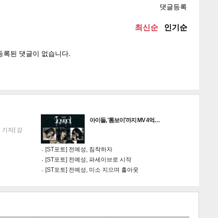
텍스
텍스
url 복
인쇄
목록
게
소
아이들, '톰보이'까지 MV 4억…
기자] 강
[ST포토] 전예성, 침착하자
[ST포토] 전예성, 파세이브로 시작
[ST포토] 전예성, 미소 지으며 홀아웃