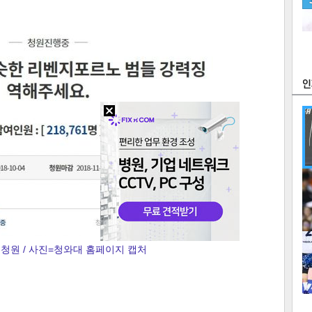
츠
라이프
포토
만화
FOC
많
연예
1
청원 / 사진=청와대 홈페이지 캡처
2
텍스
텍스
url 복
인쇄
목록