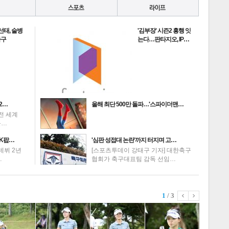
선태, 술병
'김부장' 시즌2 흥행 잇
하구
는다…판타지오, IP…
2…
올해 최단 500만 돌파…'스파이더맨…
전 세계
를…
K팝…
'심판 성접대 논란'까지 터지며 고…
데뷔 2년
[스포츠투데이 강태구 기자] 대한축구
…
협회가 축구대표팀 감독 선임…
1
/ 3