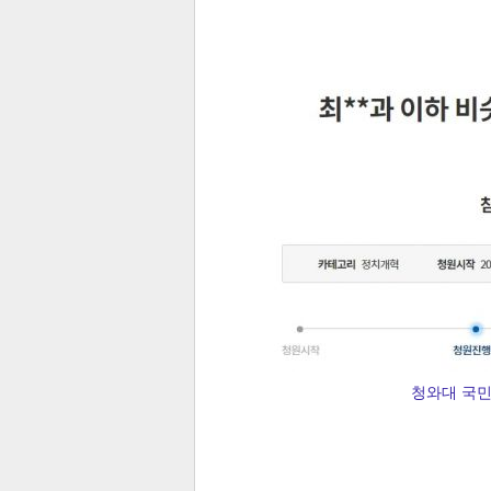
전
로그
즐겨찾기
많이 본 뉴스
최신 뉴스
연예
스포
청와대 국민
페이
트위
댓글
밴드
네이