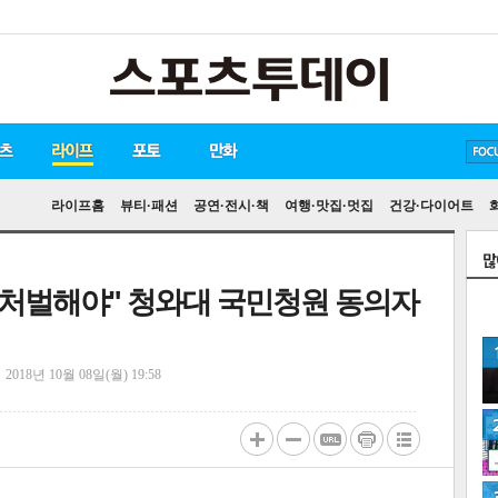
방탄소년단
손흥민
유아인
라이프홈
뷰티·패션
공연·전시·책
여행·맛집·멋집
건강·다이어트
력 처벌해야" 청와대 국민청원 동의자
정
2018년 10월 08일(월) 19:58