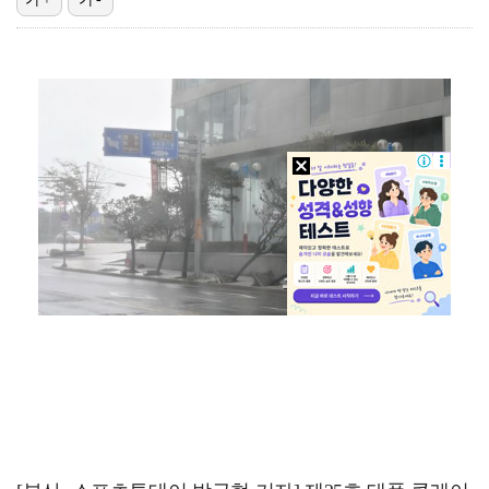
"기분 맞춰주려고" 축구협회, 외국인 심판 성접대 의혹…
폭로자 "황정민, 본인 말에 책임져야…내가 사생활에 초…
박문성 "축구협회 성접대 의혹? 사실이면 국제 망신…사…
'주장 완장' 김민재, 한국 떠나기 전 뮌헨 동료들에게…
"우산으로 때려"vs"그런 적 없다"…23기 부부 엇갈…