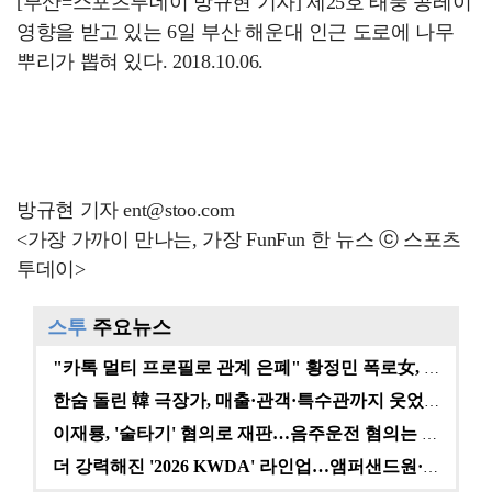
[부산=스포츠투데이 방규현 기자] 제25호 태풍 콩레이
영향을 받고 있는 6일 부산 해운대 인근 도로에 나무
뿌리가 뽑혀 있다. 2018.10.06.
방규현 기자 ent@stoo.com
<가장 가까이 만나는, 가장 FunFun 한 뉴스 ⓒ 스포츠
투데이>
스투
주요뉴스
"카톡 멀티 프로필로 관계 은폐" 황정민 폭로女, 문자…
한숨 돌린 韓 극장가, 매출·관객·특수관까지 웃었다 […
이재룡, '술타기' 혐의로 재판…음주운전 혐의는 미적용…
더 강력해진 '2026 KWDA' 라인업…앰퍼샌드원·나…