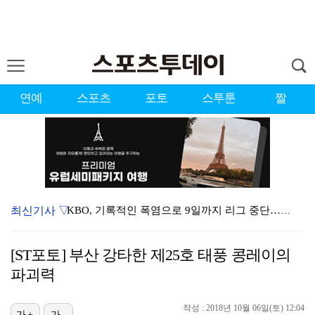
연예
스포츠
포토
스투툰
짤
최신기사 ▽
KBO, 기록적인 폭염으로 9일까지 리그 중단…내달 6…
이강인, 드디어 아틀레티코 선수단과 만났다…시메오네 감…
[ST포토] 부산 강타한 제25호 태풍 콩레이의
대한축구협회, 외국인 심판 7차례 성접대 의혹…이 기간…
파괴력
박지훈, 9월 잠실실내체육관서 앙코르 콘서트 개최
작성 : 2018년 10월 06일(토) 12:04
가+
가-
3승 사냥 시동 건 서교림 "샷·퍼트 만족스러워…좋은 …