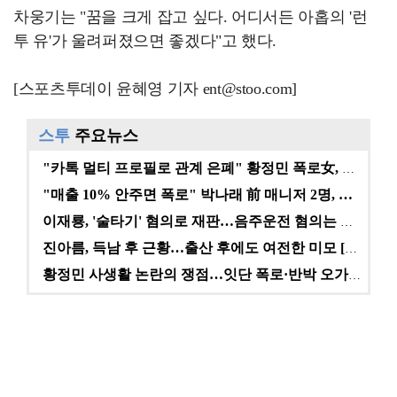
차웅기는 "꿈을 크게 잡고 싶다. 어디서든 아홉의 '런
투 유'가 울려퍼졌으면 좋겠다"고 했다.
[스포츠투데이 윤혜영 기자 ent@stoo.com]
스투
주요뉴스
"카톡 멀티 프로필로 관계 은폐" 황정민 폭로女, 문자…
"매출 10% 안주면 폭로" 박나래 前 매니저 2명, …
이재룡, '술타기' 혐의로 재판…음주운전 혐의는 미적용…
진아름, 득남 후 근황…출산 후에도 여전한 미모 [스타…
황정민 사생활 논란의 쟁점…잇단 폭로·반박 오가는 소모…