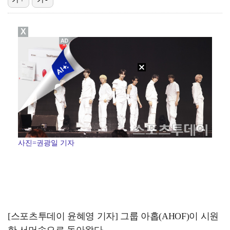
폭발물 지킨 안보현, '악마 교관' 정은채와 재회(재벌…
X
이강인, 아틀레티코 마드리드 첫 훈련 진행…9일 맨시티…
'1라운드 115위' 김민별, 2라운드 7타 줄이며 7…
대놓고 '심판 마사지'로 결재 받기도…최종 결재권자는 …
진세연, 전속계약 종료…FA 시장 나왔다 [공식]
사진=권광일 기자
[스포츠투데이 윤혜영 기자] 그룹 아홉(AHOF)이 시원
한 서머송으로 돌아왔다.