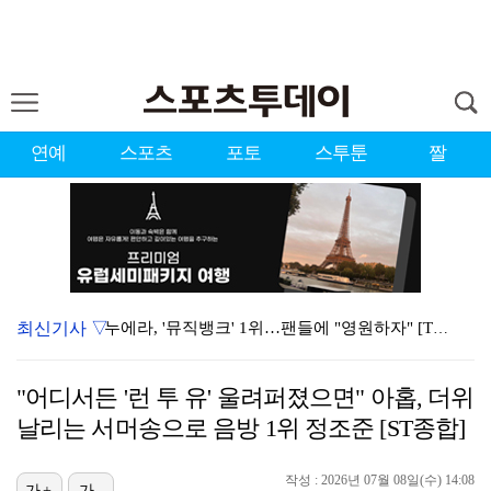
연예
스포츠
포토
스투툰
짤
최신기사 ▽
누에라, '뮤직뱅크' 1위…팬들에 "영원하자" [TV캡…
서장훈 감독 "내 능력 부족" 자책하게 만든 펜타곤과의…
"어디서든 '런 투 유' 울려퍼졌으면" 아홉, 더위
강채연, 제주삼다수 2R 깜짝 선두 도약…박민지 공동 …
날리는 서머송으로 음방 1위 정조준 [ST종합]
대한축구협회의 '심판 성접대'…최악의 경우 런던 올림픽…
작성 : 2026년 07월 08일(수) 14:08
가+
가-
폭발까지 5분…안보현·정은채, 목숨 건 사투 시작(재벌…