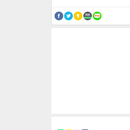
공유
유
로그