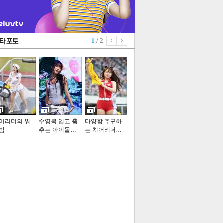
1
/ 2
어리더의 워
수영복 입고 춤
다양함 추구하
밤
추는 아이돌…
는 치어리더…