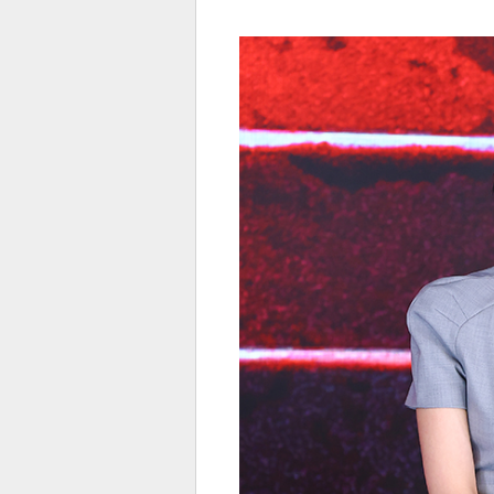
전
로그
즐겨찾기
많이 본 뉴스
최신 뉴스
연예
스포
페이
트위
댓글
밴드
네이