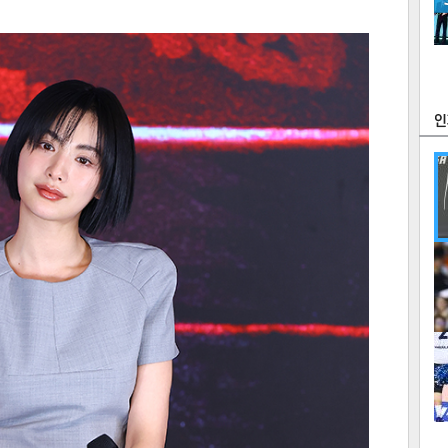
츠
라이프
포토
만화
FOC
많
연예
1
2
텍스
텍스
url 복
인쇄
목록