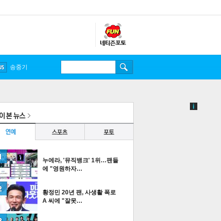
송중기
누에라, '뮤직뱅크' 1위…팬들
에 "영원하자…
황정민 20년 팬, 사생활 폭로
A 씨에 "잘못…