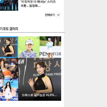
'이것저것 다 해내는' 스키즈
귀환→엄정화…
스투펀
US
이 본 뉴스
스포츠
포토
드레스로 갈아입은 KLPGA …