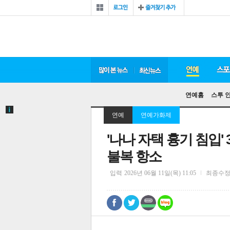
연예홈
스투 
연예
연예가화제
'나나 자택 흉기 침입' 
불복 항소
입력
2026년 06월 11일(목) 11:05
최종수
0