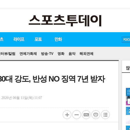
방탄소년단
손흥민
유아인
인터뷰/칼럼
연예가화제
방송·TV
영화
음악
해외연예
30대 강도, 반성 NO 징역 7년 받자
정
2026년 06월 11일(목) 11:07