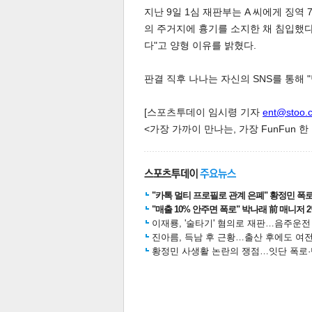
지난 9일 1심 재판부는 A 씨에게 징역
의 주거지에 흉기를 소지한 채 침입했다
다"고 양형 이유를 밝혔다.
스북
터 공
달기
공유
버블
판결 직후 나나는 자신의 SNS를 통해 
[스포츠투데이 임시령 기자
ent@stoo.
<가장 가까이 만나는, 가장 FunFun 
"카톡 멀티 프로필로 관계 은폐" 황정민 폭로女
"매출 10% 안주면 폭로" 박나래 前 매니저 
이재룡, '술타기' 혐의로 재판…음주운
진아름, 득남 후 근황…출산 후에도 여전
황정민 사생활 논란의 쟁점…잇단 폭로·반