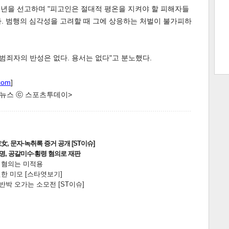
 7년을 선고하며 "피고인은 절대적 평온을 지켜야 할 피해자들
. 범행의 심각성을 고려할 때 그에 상응하는 처벌이 불가피하
트 크
트 축
사
하기
보기
"범죄자의 반성은 없다. 용서는 없다"고 분노했다.
스
com
]
한 뉴스 ⓒ 스포츠투데이>
, 문자·녹취록 증거 공개 [ST이슈]
2명, 공갈미수·횡령 혐의로 재판
전 혐의는 미적용
한 미모 [스타엿보기]
박 오가는 소모전 [ST이슈]