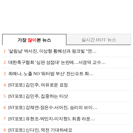
실시간 HOT 뉴스
가장
많이
본 뉴스
1
'살림남' 박서진, 이상형 황혜선과 핑크빛 "연…
2
대한축구협회 '심판 성접대' 논란에…서경덕 교수…
3
최예나, 노출 NO '워터밤 부산' 전신슈트 화…
4
[ST포토] 김민주, 여유로운 표정
5
[ST포토] 김민주, 집중하는 티샷
6
[ST포토] 강채연-장은수-서어진, 승리의 브이…
7
[ST포토] 유현조-박민지-이지현3, 최종 라운…
8
[ST포토] 신다인, 역전 기대하세요