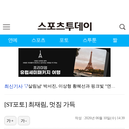
연예
스포츠
포토
스투툰
짤
최신기사 ▽
'살림남' 박서진, 이상형 황혜선과 핑크빛 "연락처 드…
대한축구협회 '심판 성접대' 논란에…서경덕 교수 "외신…
[ST포토] 최재림, 멋짐 가득
최예나, 노출 NO '워터밤 부산' 전신슈트 화제…"안…
[ST포토] 김민주, 여유로운 표정
작성 : 2026년 06월 10일(수) 14:39
가+
가-
[ST포토] 김민주, 집중하는 티샷