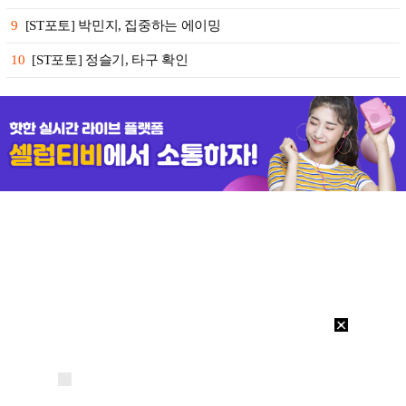
9
[ST포토] 박민지, 집중하는 에이밍
10
[ST포토] 정슬기, 타구 확인