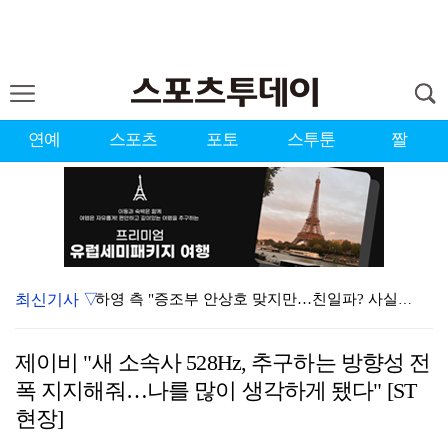
연예
스포츠
포토
스투툰
짤
최신기사 ▽
하영 측 "증조부 안상호 맞지만…친일파? 사실무근" […
'방송 출연' 유명 산부인과 원장, 프로포폴 셀프 투약…
제이비 "새 소속사 528Hz, 추구하는 방향성 전
"스토킹 피해자" 황정민VS"2억대 손해배상" A 씨,…
폭 지지해줘…나를 많이 생각하게 됐다" [ST
"블랙핑크 데뷔 10주년 행사로 국중박 입장 통제"…문…
현장]
김지원, 어린이병원에 1억원 쾌척 "'닥터X' 촬영 중…