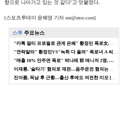
향으로 나아가고 있는 것 같다"고 덧붙였다.
[스포츠투데이 윤혜영 기자 ent@stoo.com]
스투
주요뉴스
"카톡 멀티 프로필로 관계 은폐" 황정민 폭로女, 문자…
"연락말라" 황정민VS"녹취 다 올려" 폭로녀 A 씨,…
"매출 10% 안주면 폭로" 박나래 前 매니저 2명, …
이재룡, '술타기' 혐의로 재판…음주운전 혐의는 미적용…
진아름, 득남 후 근황…출산 후에도 여전한 미모 [스타…