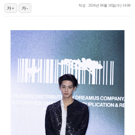
작성 : 2026년 06월 10일(수) 14:08
가+
가-
고영욱, 도 넘은 저격 논란…이번엔 박하선에 "감당 안…
기록적인 폭염에 멈췄던 KBO, 11일부터 순위 경쟁 …
'선업튀' 서혜원, 결혼 4개월 만에 임신 경사 "행복…
경찰, 대한축구협회 '심판 성접대 논란' 수사 여부 검…
정연, JYP엔터 떠나 새 시작 "가장 큰 중심 트와이…