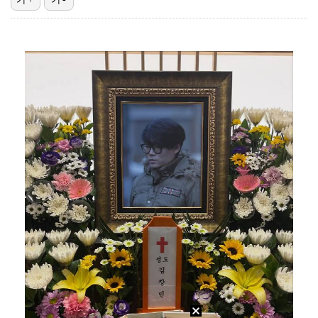
"기분 맞춰주려고" 축구협회, 외국인 심판 성접대 의혹…
박문성 "축구협회 성접대 의혹? 사실이면 국제 망신…사…
폭로자 "황정민, 본인 말에 책임져야…내가 사생활에 초…
'주장 완장' 김민재, 한국 떠나기 전 뮌헨 동료들에게…
"우산으로 때려"vs"그런 적 없다"…23기 부부 엇갈…