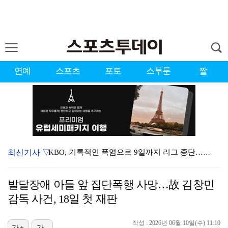
연예
스포츠
포토
스투툰
짤
최신기사 ▽
KBO, 기록적인 폭염으로 9일까지 리그 중단…내달 6…
이강인, 드디어 아틀레티코 선수단과 만났다…시메오네 감…
발달장애 아들 앞 집단폭행 사망…故 김창민
대한축구협회, 외국인 심판 7차례 성접대 의혹…이 기간…
감독 사건, 18일 첫 재판
박지훈, 9월 잠실실내체육관서 앙코르 콘서트 개최
작성 : 2026년 06월 10일(수) 11:10
가+
가-
3승 사냥 시동 건 서교림 "샷·퍼트 만족스러워…좋은 …