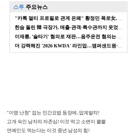
스투
주요뉴스
"카톡 멀티 프로필로 관계 은폐" 황정민 폭로女, 문자…
한숨 돌린 韓 극장가, 매출·관객·특수관까지 웃었다 […
이재룡, '술타기' 혐의로 재판…음주운전 혐의는 미적용…
더 강력해진 '2026 KWDA' 라인업…앰퍼샌드원·나…