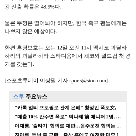
강 진출 확률은 48.9%다.
물론 뚜껑은 열어봐야 하지만, 한국 축구 팬들에게는
나쁘지 않은 예상이다.
한편 홍명보호는 오는 12일 오전 11시 멕시코 과달라
하라의 과달라하라 스타디움에서 체코와 월드컵 첫 경
기를 갖는다.
[스포츠투데이 이상필 기자 sports@stoo.com]
스투
주요뉴스
"카톡 멀티 프로필로 관계 은폐" 황정민 폭로女, 문자…
"매출 10% 안주면 폭로" 박나래 前 매니저 2명, …
이재룡, '술타기' 혐의로 재판…음주운전 혐의는 미적용…
진아름, 득남 후 근황…출산 후에도 여전한 미모 [스타…