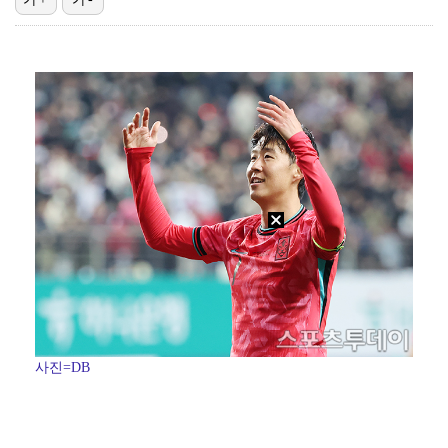
'첫 승 도전' 장은수 "우승 의식하기보다 내 플레이에…
박지민 아나운서 "발리까지 갔는데…'피의 게임2' 출연…
"언론사 대표·국회의원도"…최연청, 판사 남편까지 화려…
한국 남자배구, 중국 3-0 완파하고 동아시아선수권 결…
'서명관·야고 연속골' 울산, 동해안 더비서 포항 제압…
사진=DB