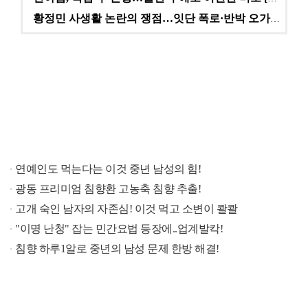
황정민 사생활 논란의 쟁점…잇단 폭로·반박 오가는 소모…