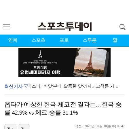
연예
스포츠
포토
스투툰
짤
최신기사 ▽
에스파, '쇠맛'부터 '달콤한 맛'까지…고척돔 가득 채…
블랙핑크, 10주년 행사 논란에 사과 "커뮤니케이션 문…
옵타가 예상한 한국-체코전 결과는…한국 승
'리그 2연패 정조준' 아스널, 뉴캐슬서 기마랑이스 영…
률 42.9% vs 체코 승률 31.1%
에스파, 고척돔 입성…공연 시작 40분 만에 첫 인사 …
작성 : 2026년 06월 10일(수) 09:42
가+
가-
에스파 고척돔 공연에 반가운 얼굴…아이들 미연·트와이스…