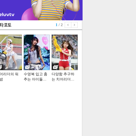
1
/ 2
어리더의 워
수영복 입고 춤
다양함 추구하
밤
추는 아이돌…
는 치어리더…