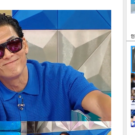
츠
라이프
포토
만화
FOC
많
연예
1
2
텍스
텍스
url 복
인쇄
목록