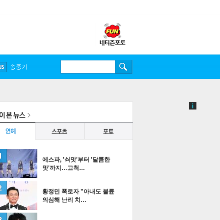
송중기
에스파, '쇠맛'부터 '달콤한
맛'까지…고척…
황정민 폭로자 "아내도 불륜
의심해 난리 치…