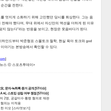
 순간을 전한다.
를 멋지게 소화하기 위해 고민했던 당시를 회상한다. 그는 음
 전해야 했다며, 무대 위에서 자신만의 액션을 더하게 된 이유
 맞지 않는다"라는 반응을 보이고, 현장은 웃음바다가 된다.
 비하인드부터 박준형표 스몰토크 철학, 현실 육아 토크와 god
 이야기는 본방송에서 확인할 수 있다.
게
소
com
]
한 뉴스 ⓒ 스포츠투데이>
, 문자·녹취록 증거 공개 [ST이슈]
 씨, 스토킹 성립 여부 쟁점 [ST이슈]
니저 2명, 공갈미수·횡령 혐의로 재판
전 혐의는 미적용
한 미모 [스타엿보기]