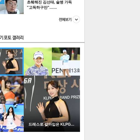
초췌해진 김선태, 술병 가득
"고독하구만"……
스투펀
US
이 본 뉴스
스포츠
포토
드레스로 갈아입은 KLPGA …