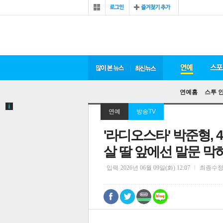
연예홈
스투 
연예
방송TV
'라디오스타' 박준형, 
살 딸 앞에선 말문 막
입력
2026년 06월 09일(화) 12:07
최종수
0