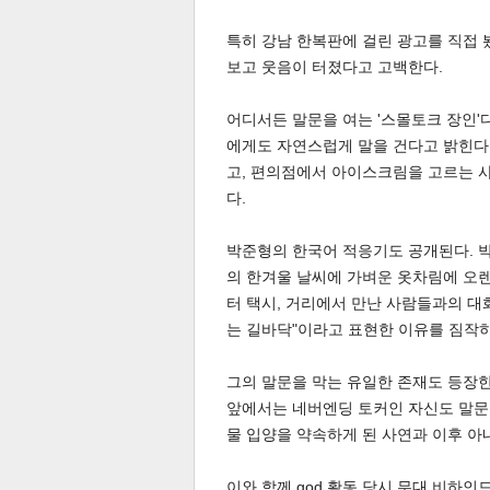
특히 강남 한복판에 걸린 광고를 직접 
보고 웃음이 터졌다고 고백한다.
어디서든 말문을 여는 '스몰토크 장인'
에게도 자연스럽게 말을 건다고 밝힌다
고, 편의점에서 아이스크림을 고르는 
다.
박준형의 한국어 적응기도 공개된다. 박
의 한겨울 날씨에 가벼운 옷차림에 오렌
보
터 택시, 거리에서 만난 사람들과의 대
는 길바닥"이라고 표현한 이유를 짐작하
그의 말문을 막는 유일한 존재도 등장한
앞에서는 네버엔딩 토커인 자신도 말문
물 입양을 약속하게 된 사연과 이후 아
이와 함께 god 활동 당시 무대 비하