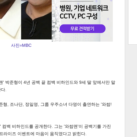
트 크
트 축
사
하기
보기
스
사진=MBC
맨' 박준형이 4년 공백 끝 컴백 비하인드와 9세 딸 앞에서만 말
다.
준형, 조나단, 정일영, 그룹 우주소녀 다영이 출연하는 '와썹!
' 컴백 비하인드를 공개한다. 그는 '와썹맨'이 공백기를 가진
서프라이즈 이벤트에 마음이 움직였다고 밝힌다.