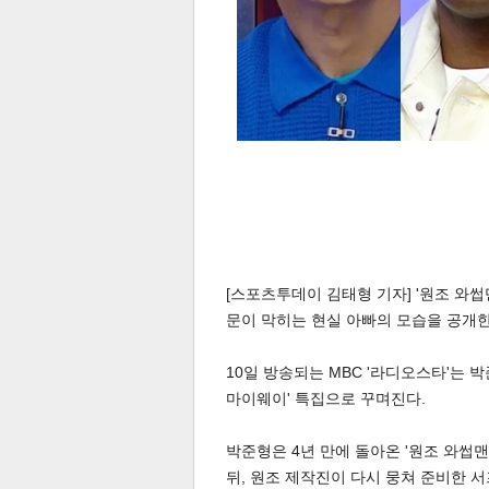
스북
터 공
달기
공유
버블
[스포츠투데이 김태형 기자] '원조 와썹
문이 막히는 현실 아빠의 모습을 공개한
10일 방송되는 MBC '라디오스타'는 박
마이웨이' 특집으로 꾸며진다.
박준형은 4년 만에 돌아온 '원조 와썹맨
뒤, 원조 제작진이 다시 뭉쳐 준비한 