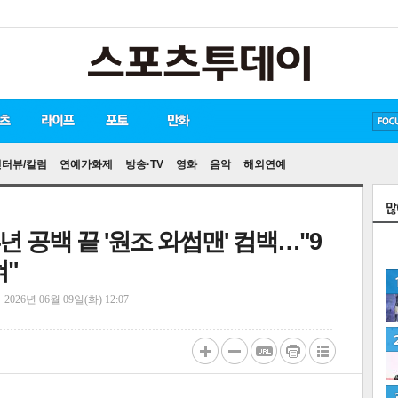
방탄소년단
손흥민
유아인
인터뷰/칼럼
연예가화제
방송·TV
영화
음악
해외연예
4년 공백 끝 '원조 와썹맨' 컴백…"9
혀"
정
2026년 06월 09일(화) 12:07