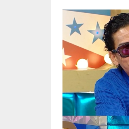
전
로그
즐겨찾기
많이 본 뉴스
최신 뉴스
연예
스포
페이
트위
댓글
밴드
네이